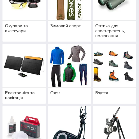
Окуляри та
Зимовий спорт
Оптика для
аксесуари
спостережень,
полювання і
спорту
Електроніка та
Одяг
Взуття
навігація