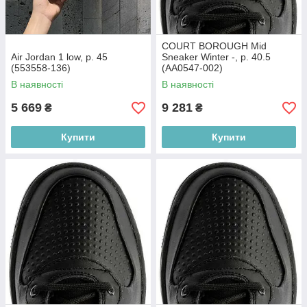
COURT BOROUGH Mid
Air Jordan 1 low, р. 45
Sneaker Winter -, р. 40.5
(553558-136)
(AA0547-002)
В наявності
В наявності
5 669
9 281
₴
₴
Купити
Купити