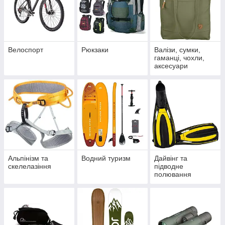
Велоспорт
Рюкзаки
Валізи, сумки,
гаманці, чохли,
аксесуари
Альпінізм та
Водний туризм
Дайвінг та
скелелазіння
підводне
полювання