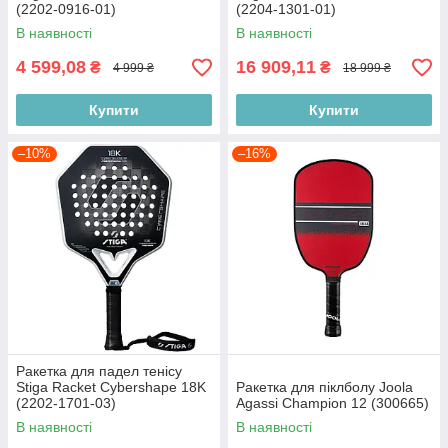
(2202-0916-01)
(2204-1301-01)
В наявності
В наявності
4 599,08
16 909,11
₴
₴
4 999 ₴
18 999 ₴
Купити
Купити
–10%
–16%
Ракетка для падел тенісу
Stiga Racket Cybershape 18K
Ракетка для піклболу Joola
(2202-1701-03)
Agassi Champion 12 (300665)
В наявності
В наявності