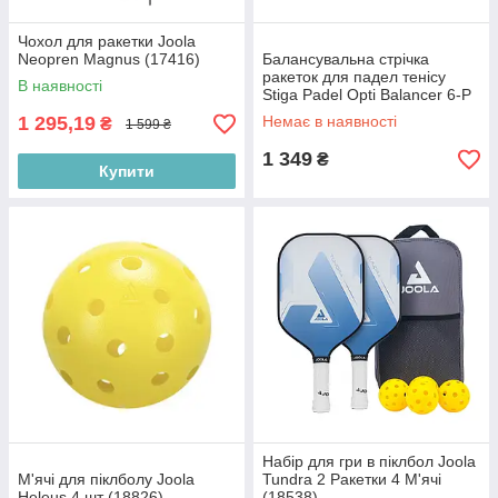
Чохол для ракетки Joola
Neopren Magnus (17416)
Балансувальна стрічка
ракеток для падел тенісу
В наявності
Stiga Padel Opti Balancer 6-P
(2909-0101-06)
1 295,19
Немає в наявності
₴
1 599 ₴
1 349
₴
Купити
Набір для гри в піклбол Joola
М'ячі для піклболу Joola
Tundra 2 Ракетки 4 М'ячі
Heleus 4 шт (18826)
(18538)