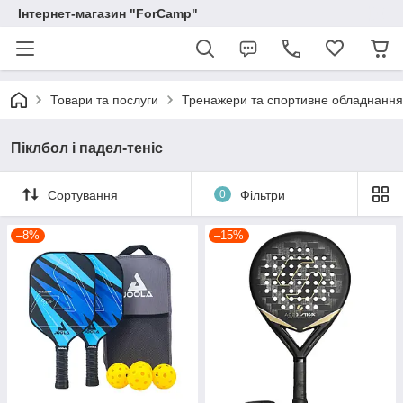
Інтернет-магазин "ForCamp"
Товари та послуги
Тренажери та спортивне обладнання
Піклбол і падел-теніс
Сортування
0
Фільтри
–8%
–15%