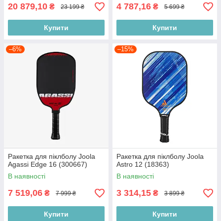
20 879,10
4 787,16
₴
₴
23 199 ₴
5 699 ₴
Купити
Купити
–6%
–15%
Ракетка для піклболу Joola
Ракетка для піклболу Joola
Agassi Edge 16 (300667)
Astro 12 (18363)
В наявності
В наявності
7 519,06
3 314,15
₴
₴
7 999 ₴
3 899 ₴
Купити
Купити