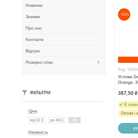
Новинки
–50%
Знижки
Про нас
Контакти
Відгуки
Розмірні сітки
GINS
Устілки G
Orange, 
387,50 ₴
ФІЛЬТРИ
В наяв
Ціна
Оптом і 
К
Наявність