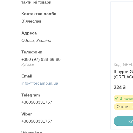
тактичні товари
В`ячеслав
Одеса, Україна
+380 (97) 938-66-80
GRFL
Kyivstar
Шнурки G
(GRFLAC
info@forcamp.in.ua
224 ₴
В наяв
+380503331757
Оптом і 
+380503331757
К