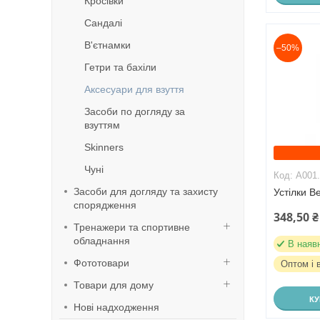
Кросівки
Сандалі
В'єтнамки
–50%
Гетри та бахіли
Аксесуари для взуття
Засоби по догляду за
взуттям
Skinners
Чуні
A001
Засоби для догляду та захисту
Устілки B
спорядження
348,50 ₴
Тренажери та спортивне
обладнання
В наяв
Фототовари
Оптом і 
Товари для дому
К
Нові надходження