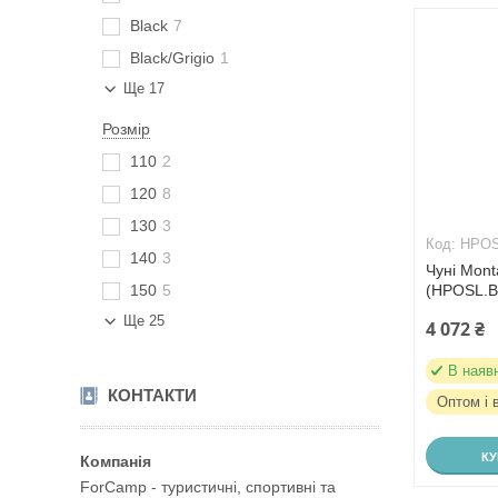
Black
7
Black/Grigio
1
Ще 17
Розмір
110
2
120
8
130
3
HPOS
140
3
Чуні Monta
150
5
(HPOSL.B
Ще 25
4 072 ₴
В наяв
КОНТАКТИ
Оптом і 
К
ForCamp - туристичні, спортивні та