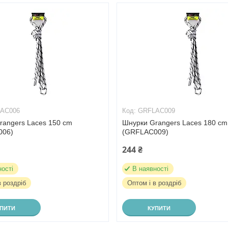
AC006
GRFLAC009
rangers Laces 150 cm
Шнурки Grangers Laces 180 cm
006)
(GRFLAC009)
244 ₴
ності
В наявності
в роздріб
Оптом і в роздріб
УПИТИ
КУПИТИ