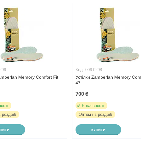
296
006.0298
amberlan Memory Comfort Fit
Устілки Zamberlan Memory Comf
47
700 ₴
ності
В наявності
в роздріб
Оптом і в роздріб
УПИТИ
КУПИТИ