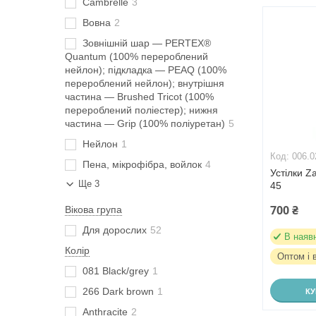
Cambrelle
3
Вовна
2
Зовнішній шар — PERTEX®
Quantum (100% перероблений
нейлон); підкладка — PEAQ (100%
перероблений нейлон); внутрішня
частина — Brushed Tricot (100%
перероблений поліестер); нижня
частина — Grip (100% поліуретан)
5
Нейлон
1
006.0
Пена, мікрофібра, войлок
4
Устілки Z
Ще 3
45
700 ₴
Вікова група
Для дорослих
52
В наяв
Колір
Оптом і 
081 Black/grey
1
266 Dark brown
1
К
Anthracite
2