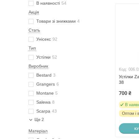
В наявності
54
Акція
Товари зі знижками
4
Стать
Унісекс
92
Тип
Устілки
52
Виробник
006.0
Bestard
3
Устілки Z
38
Grangers
6
700 ₴
Montane
5
Salewa
8
В наяв
Scarpa
43
Оптом і 
Ще 2
К
Матеріал