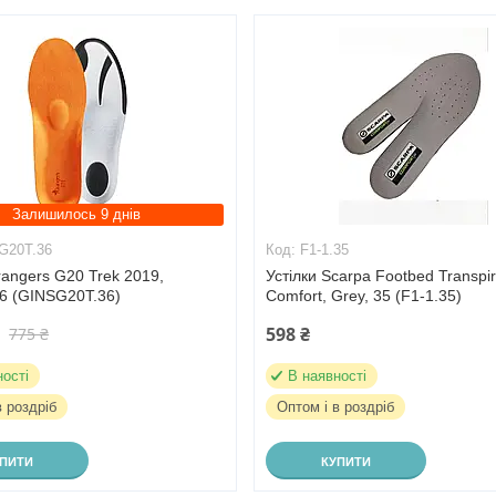
Залишилось 9 днів
G20T.36
F1-1.35
rangers G20 Trek 2019,
Устілки Scarpa Footbed Transpir
36 (GINSG20T.36)
Comfort, Grey, 35 (F1-1.35)
598 ₴
775 ₴
ності
В наявності
в роздріб
Оптом і в роздріб
УПИТИ
КУПИТИ