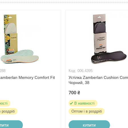
288
006.4395
amberlan Memory Comfort Fit
Устілка Zamberlan Cushion Comf
Чорний, 38
700 ₴
ності
В наявності
в роздріб
Оптом і в роздріб
УПИТИ
КУПИТИ