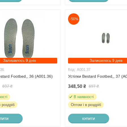
–50%
Залишилось 9 днів
Залишилось 9 днів
.36
A001.37
estard Footbed,, 36 (A001.36)
Устілки Bestard Footbed,, 37 (A
348,50 ₴
697 ₴
697 ₴
ності
В наявності
в роздріб
Оптом і в роздріб
УПИТИ
КУПИТИ