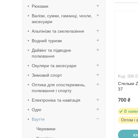
Рюкзаки
Валізи, сумки, гаманці, чохли,
аксесуари
Альпінізм та скелелазіння
Водний туризм
Дайвінг та підводне
полювання
Окуляри та аксесуари
Зимовий спорт
006.0
Стельки Z
Оптика для спостережень,
37
полювання і спорту
700 ₴
Електроніка та навігація
Одяг
В наяв
Взуття
Оптом і 
Черевики
К