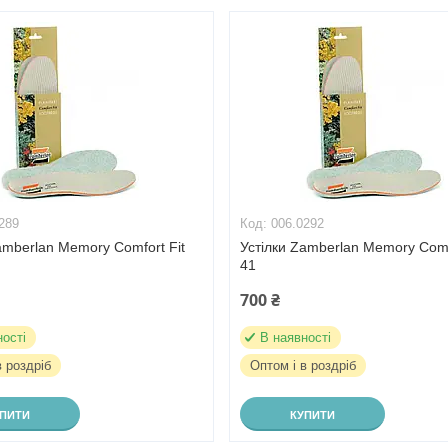
289
006.0292
amberlan Memory Comfort Fit
Устілки Zamberlan Memory Comf
41
700 ₴
ності
В наявності
в роздріб
Оптом і в роздріб
УПИТИ
КУПИТИ