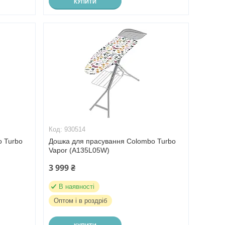
КУПИТИ
930514
o Turbo
Дошка для прасування Colombo Turbo
Vapor (A135L05W)
3 999 ₴
В наявності
Оптом і в роздріб