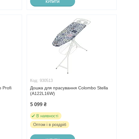
КУПИТИ
930513
 Profi
Дошка для прасування Colombo Stella
(A122L16W)
5 099 ₴
В наявності
Оптом і в роздріб