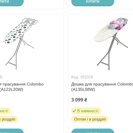
УПИТИ
КУПИТИ
66
931018
я прасування Colombo
Дошка для прасування Colombo
 (A122L20W)
(A135L08W)
3 099 ₴
ності
В наявності
в роздріб
Оптом і в роздріб