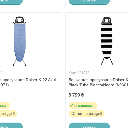
УПИТИ
КУПИТИ
62
931978
 прасування Rolser K-22 Azul
Дошка для прасування Rolser 
2071)
Black Tube Blanco/Negro (K060
5 799 ₴
ності
В наявності
в роздріб
Оптом і в роздріб
УПИТИ
КУПИТИ