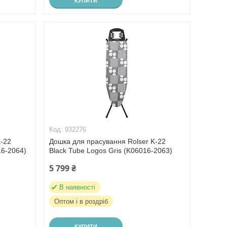
КУПИТИ
932276
K-22
Дошка для прасування Rolser K-22
16-2064)
Black Tube Logos Gris (K06016-2063)
5 799 ₴
В наявності
Оптом і в роздріб
КУПИТИ