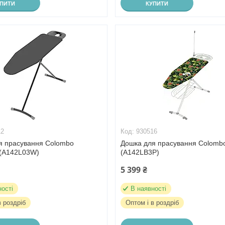
УПИТИ
КУПИТИ
12
930516
я прасування Colombo
Дошка для прасування Colomb
 (A142L03W)
(A142LB3P)
5 399 ₴
ності
В наявності
в роздріб
Оптом і в роздріб