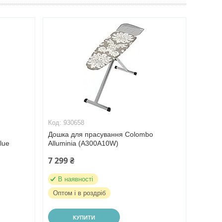
930658
Дошка для прасування Colombo
lue
Alluminia (A300A10W)
7 299 ₴
В наявності
Оптом і в роздріб
КУПИТИ