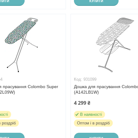
УПИТИ
КУПИТИ
64
931099
я прасування Colombo Super
Дошка для прасування Colomb
22L09W)
(A142LB1W)
4 299 ₴
ності
В наявності
в роздріб
Оптом і в роздріб