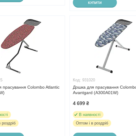
КУПИТИ
15
931020
 прасування Colombo Atlantic
Дошка для прасування Colomb
W)
Avantgard (A300A01W)
4 699 ₴
ності
В наявності
в роздріб
Оптом і в роздріб