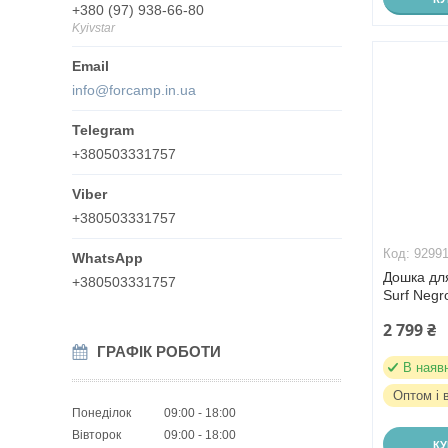
+380 (97) 938-66-80
Kyivstar
info@forcamp.in.ua
+380503331757
+380503331757
9299
Дошка для
+380503331757
Surf Negr
2 799 ₴
ГРАФІК РОБОТИ
В наяв
Оптом і 
Понеділок
09:00
18:00
Вівторок
09:00
18:00
К