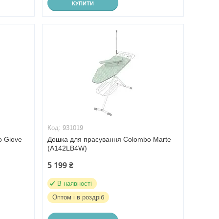
КУПИТИ
931019
o Giove
Дошка для прасування Colombo Marte
(A142LB4W)
5 199 ₴
В наявності
Оптом і в роздріб