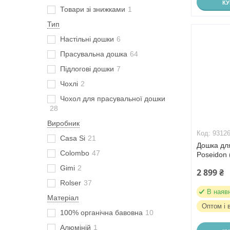
К
Товари зі знижками
1
Тип
Настільні дошки
6
Прасувальна дошка
64
Підлогові дошки
7
Чохлі
2
Чохол для прасувальної дошки
28
Виробник
9312
Casa Si
21
Дошка дл
Colombo
47
Poseidon
Gimi
2
2 899 ₴
Rolser
37
В наяв
Матеріал
Оптом і 
100% органічна бавовна
10
Алюміній
1