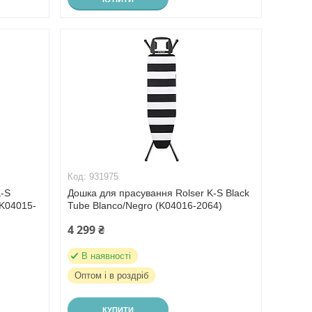
931975
K-S
Дошка для прасування Rolser K-S Black
(K04015-
Tube Blanco/Negro (K04016-2064)
4 299 ₴
В наявності
Оптом і в роздріб
КУПИТИ