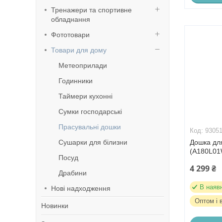
Тренажери та спортивне
обладнання
Фототовари
Товари для дому
Метеоприлади
Годинники
Таймери кухонні
Сумки господарські
Прасувальні дошки
9305
Сушарки для білизни
Дошка для
(A180L01
Посуд
4 299 ₴
Драбини
В наяв
Нові надходження
Оптом і 
Новинки