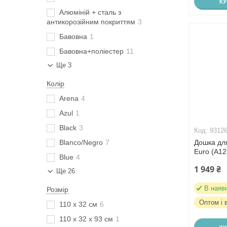
К
Алюміній + сталь з
антикорозійним покриттям
3
Бавовна
1
Бавовна+поліестер
11
Ще 3
Колір
Arena
4
Azul
1
Black
3
9312
Blanco/Negro
7
Дошка дл
Euro (A1
Blue
4
1 949 ₴
Ще 26
В наяв
Розмір
Оптом і 
110 х 32 см
6
110 х 32 х 93 см
1