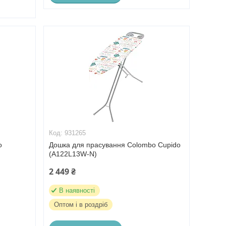
931265
o
Дошка для прасування Colombo Cupido
(A122L13W-N)
2 449 ₴
В наявності
Оптом і в роздріб