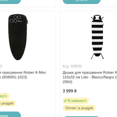
15
928936
 прасування Rolser K-Mini
Дошка для прасування Rolser 
o (K08001-1023)
110х32 см Lido - Blanco/Negro 
2064)
3 999 ₴
ності
В наявності
в роздріб
Оптом і в роздріб
УПИТИ