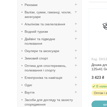
Рюкзаки
Валізи, сумки, гаманці, чохли,
аксесуари
Альпінізм та скелелазіння
Водний туризм
Дайвінг та підводне
полювання
Окуляри та аксесуари
Зимовий спорт
DAS3
Дошка дл
Оптика для спостережень,
125x41 Gr
полювання і спорту
3 423 ₴
Електроніка та навігація
Одяг
В наяв
Взуття
Оптом і 
Засоби для догляду та захисту
спорядження
К