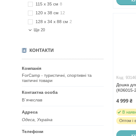
К
115 x 35 см
8
120 x 38 см
12
128 x 34 x 88 см
2
Ще 20
КОНТАКТИ
ForCamp - туристичні, спортивні та
9314
тактичні товари
Дошка для
(K06015-
В`ячеслав
4 999 ₴
В наяв
Одеса, Україна
Оптом і 
К