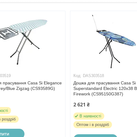
03519
DAS303518
я прасування Casa Si Elegance
Дошка для прасування Casa Si
ey/Blue Zigzag (CS93589G)
Superstandard Electric 120x38 B
Firework (CS95150G387)
2 621 ₴
ності
В наявності
в роздріб
Оптом і в роздріб
УПИТИ