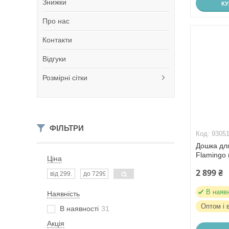
Знижки
К
Про нас
Контакти
Відгуки
Розмірні сітки
ФІЛЬТРИ
9305
Дошка дл
Flamingo
Ціна
2 899 ₴
В наяв
Наявність
Оптом і 
В наявності
31
Акція