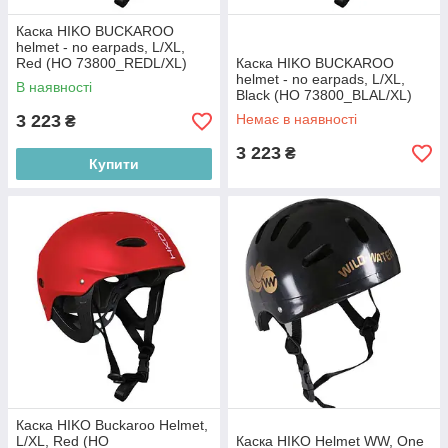
Каска HIKO BUCKAROO
helmet - no earpads, L/XL,
Red (HO 73800_REDL/XL)
Каска HIKO BUCKAROO
helmet - no earpads, L/XL,
В наявності
Black (HO 73800_BLAL/XL)
3 223
Немає в наявності
₴
3 223
₴
Купити
Каска HIKO Buckaroo Helmet,
L/XL, Red (HO
Каска HIKO Helmet WW, One