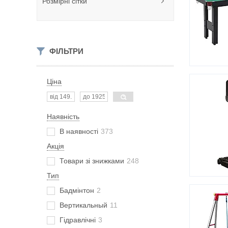
Розмірні сітки
ФІЛЬТРИ
Ціна
Наявність
В наявності
373
Акція
Товари зі знижками
248
Тип
Бадмінтон
2
Вертикальный
11
Гідравлічні
3