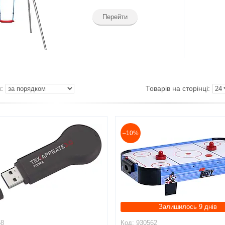
Перейти
–10%
Залишилось 9 днів
68
930562