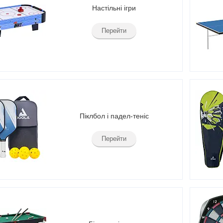
Настільні ігри
Перейти
Піклбол і падел-теніс
Перейти