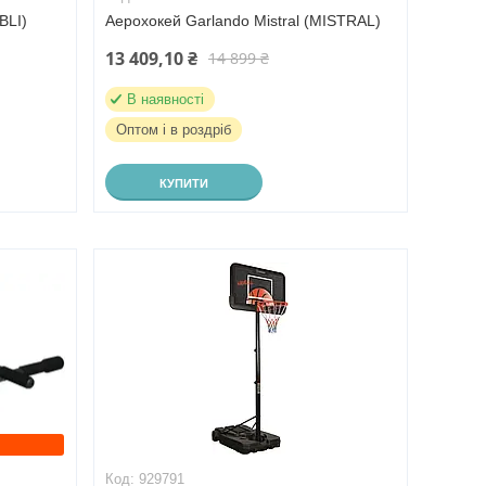
BLI)
Аерохокей Garlando Mistral (MISTRAL)
13 409,10 ₴
14 899 ₴
В наявності
Оптом і в роздріб
КУПИТИ
929791