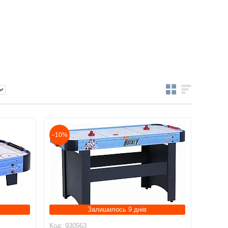
–10%
Залишилось 9 днів
930563