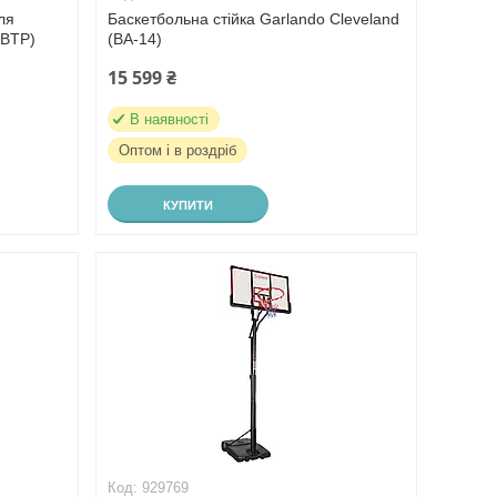
ля
Баскетбольна стійка Garlando Cleveland
(BTP)
(BA-14)
15 599 ₴
В наявності
Оптом і в роздріб
КУПИТИ
929769