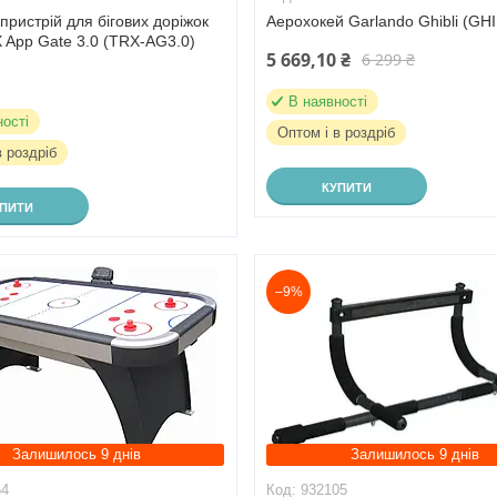
-пристрій для бігових доріжок
Аерохокей Garlando Ghibli (GHI
 App Gate 3.0 (TRX-AG3.0)
5 669,10 ₴
6 299 ₴
В наявності
ності
Оптом і в роздріб
в роздріб
КУПИТИ
УПИТИ
–9%
Залишилось 9 днів
Залишилось 9 днів
64
932105