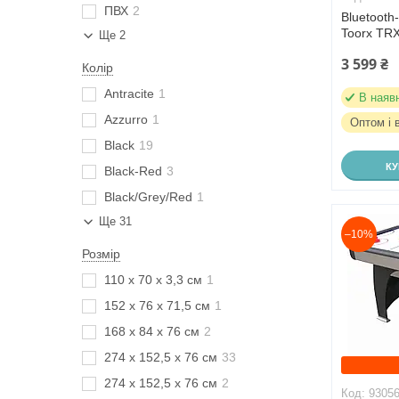
ПВХ
2
Bluetooth
Toorx TRX
Ще 2
3 599 ₴
Колір
Antracite
1
В наяв
Azzurro
1
Оптом і 
Black
19
К
Black-Red
3
Black/Grey/Red
1
Ще 31
–10%
Розмір
110 x 70 x 3,3 см
1
152 х 76 х 71,5 см
1
168 х 84 х 76 см
2
274 x 152,5 x 76 см
33
274 х 152,5 х 76 см
2
9305