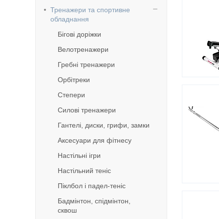
Тренажери та спортивне
обладнання
Бігові доріжки
Велотренажери
Гребні тренажери
Орбітреки
Степери
Силові тренажери
Гантелі, диски, грифи, замки
Аксесуари для фітнесу
Настільні ігри
Настільний теніс
Піклбол і падел-теніс
Бадмінтон, спідмінтон,
сквош