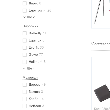
Дартс
8
Електричні
26
Ще 25
Виробник
Butterfly
41
Equinox
8
Everfit
30
Gewo
77
Hallmark
3
Ще 4
Матеріал
Дерево
49
Замша
3
Карбон
4
Нейлон
3
9304