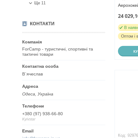
Ще 11
Аерохоке
24 029,1
КОНТАКТИ
В наяв
Оптом і 
ForCamp - туристичні, спортивні та
К
тактичні товари
В`ячеслав
Одеса, Україна
+380 (97) 938-66-80
Kyivstar
9297