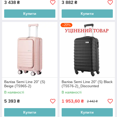
3 438
3 882
₴
₴
Купити
Купити
–20%
Валіза Semi Line 20" (S)
Валіза Semi Line 20" (S) Black
Beige (T5965-2)
(T5576-2)_Discounted
В наявності
В наявності
5 393
1 953,60
₴
₴
2 442 ₴
Купити
Купити