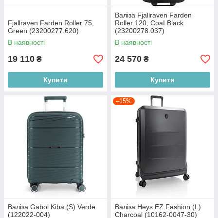
Валіза Fjallraven Farden
Fjallraven Farden Roller 75,
Roller 120, СоаІ Black
Green (23200277.620)
(23200278.037)
В наявності
В наявності
19 110
24 570
₴
₴
Купити
Купити
–15%
Валіза Gabol Kiba (S) Verde
Валіза Heys EZ Fashion (L)
(122022-004)
Charcoal (10162-0047-30)