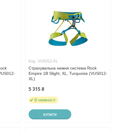
VUS012-XL
Rock
Страхувальна нижня система Rock
(VUS012-
Empire 1B Slight, XL, Turquoise (VUS012-
XL)
5 315 ₴
В наявності
КУПИТИ