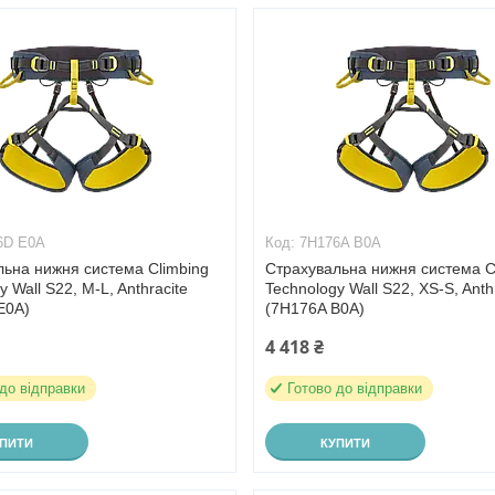
6D E0A
7H176A B0A
льна нижня система Climbing
Страхувальна нижня система C
y Wall S22, M-L, Anthracite
Technology Wall S22, XS-S, Anth
E0A)
(7H176A B0A)
4 418 ₴
 до відправки
Готово до відправки
УПИТИ
КУПИТИ