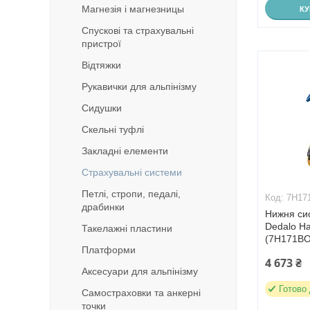
Магнезія і магнезницы
К
Спускові та страхувальні
пристрої
Відтяжки
Рукавички для альпінізму
Сидушки
Скельні туфлі
Закладні елементи
Страхувальні системи
Петлі, стропи, педалі,
7H17
драбинки
Нижня сис
Dedalo Ha
Такелажні пластини
(7H171BO
Платформи
4 673 ₴
Аксесуари для альпінізму
Готово
Самостраховки та анкерні
точки