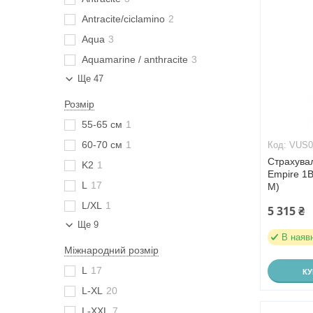
Antracite/ciclamino
2
Aqua
3
Aquamarine / anthracite
3
Ще 47
Розмір
55-65 см
1
60-70 см
1
VUS0
Страхува
K2
1
Empire 1B
L
17
M)
L/XL
1
5 315 ₴
Ще 9
В наяв
Міжнародний розмір
L
17
К
L-XL
20
L-XXL
7