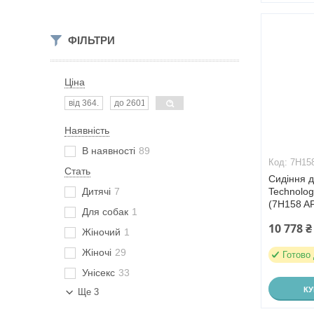
ФІЛЬТРИ
Ціна
Наявність
В наявності
89
7H15
Стать
Сидіння д
Дитячі
7
Technolog
(7H158 A
Для собак
1
10 778 ₴
Жіночий
1
Жіночі
29
Готово
Унісекс
33
К
Ще 3