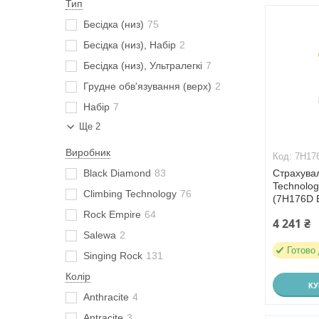
Тип
Бесідка (низ)
75
Бесідка (низ), Набір
2
Бесідка (низ), Ультралегкі
7
Грудне обв'язування (верх)
2
Набір
7
Ще 2
Виробник
7H17
Black Diamond
83
Страхува
Technolog
Climbing Technology
76
(7H176D 
Rock Empire
64
4 241 ₴
Salewa
2
Готово
Singing Rock
131
Колір
К
Anthracite
4
Antracite
3