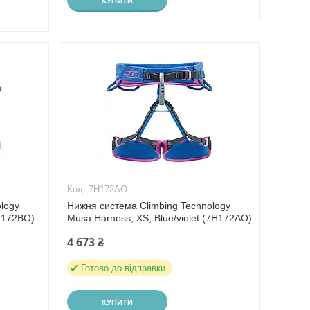
КУПИТИ
7H172AO
logy
Нижня система Climbing Technology
7H172BO)
Musa Harness, XS, Blue/violet (7H172AO)
4 673 ₴
Готово до відправки
КУПИТИ