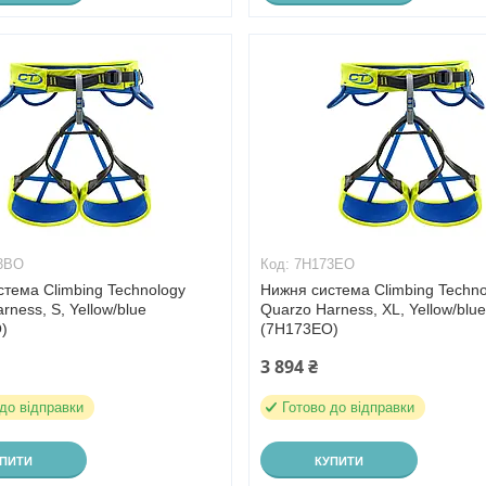
3BO
7H173EO
тема Climbing Technology
Нижня система Climbing Techno
rness, S, Yellow/blue
Quarzo Harness, XL, Yellow/blu
)
(7H173EO)
3 894 ₴
 до відправки
Готово до відправки
УПИТИ
КУПИТИ