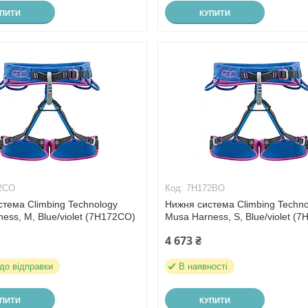
УПИТИ
КУПИТИ
2CO
7H172BO
тема Climbing Technology
Нижня система Climbing Techno
ess, M, Blue/violet (7H172CO)
Musa Harness, S, Blue/violet (
4 673 ₴
 до відправки
В наявності
УПИТИ
КУПИТИ