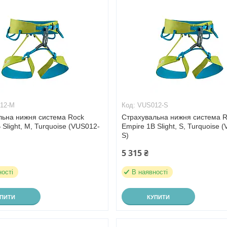
12-M
VUS012-S
льна нижня система Rock
Страхувальна нижня система 
 Slight, M, Turquoise (VUS012-
Empire 1B Slight, S, Turquoise 
S)
5 315 ₴
ності
В наявності
УПИТИ
КУПИТИ