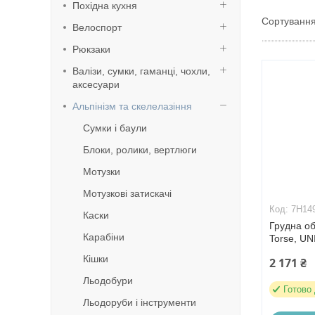
Похідна кухня
Велоспорт
Рюкзаки
Валізи, сумки, гаманці, чохли,
аксесуари
Альпінізм та скелелазіння
Сумки і баули
Блоки, ролики, вертлюги
Мотузки
Мотузкові затискачі
7H14
Каски
Грудна об
Карабіни
Torse, UN
Кішки
2 171 ₴
Льодобури
Готово
Льодоруби і інструменти