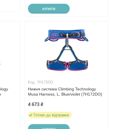
КУПИТИ
7H172DO
logy
Нижня система Climbing Technology
e
Musa Harness, L, Blue/violet (7H172DO)
4 673 ₴
Готово до відправки