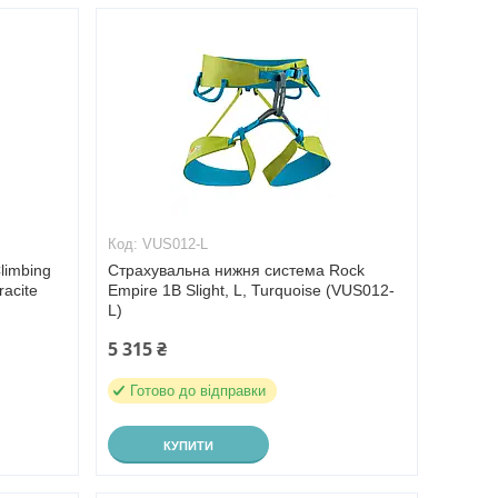
VUS012-L
limbing
Страхувальна нижня система Rock
racite
Empire 1B Slight, L, Turquoise (VUS012-
L)
5 315 ₴
Готово до відправки
КУПИТИ