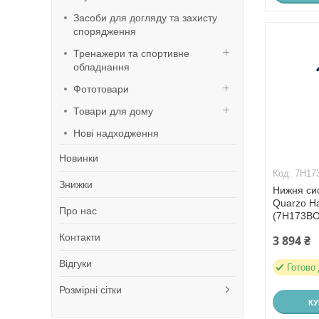
Засоби для догляду та захисту
спорядження
Тренажери та спортивне
обладнання
Фототовари
Товари для дому
Нові надходження
Новинки
7H17
Знижки
Нижня сис
Quarzo Ha
Про нас
(7H173BO
Контакти
3 894 ₴
Відгуки
Готово
Розмірні сітки
К