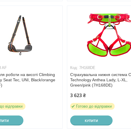
8 AF
7H168DE
ля роботи на висоті Climbing
Страхувальна нижня система C
y Seat Tec, UNI, Black/orange
Technology Anthea Lady, L-XL,
F)
Green/pink (7H168DE)
3 623 ₴
 до відправки
Готово до відправки
УПИТИ
КУПИТИ