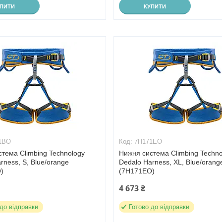
УПИТИ
КУПИТИ
1BO
7H171EO
тема Climbing Technology
Нижня система Climbing Techno
rness, S, Blue/orange
Dedalo Harness, XL, Blue/orang
)
(7H171EO)
4 673 ₴
 до відправки
Готово до відправки