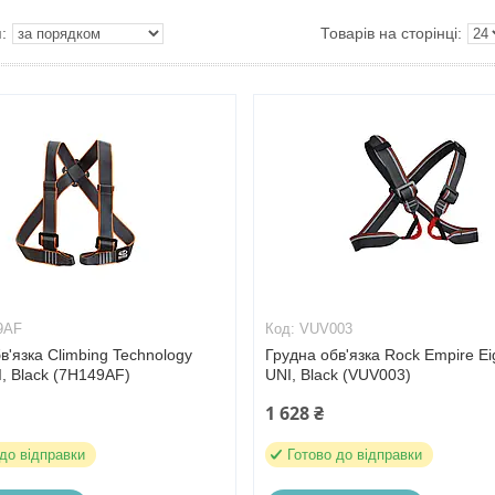
9AF
VUV003
в'язка Climbing Technology
Грудна обв'язка Rock Empire Eig
I, Black (7H149AF)
UNI, Black (VUV003)
1 628 ₴
 до відправки
Готово до відправки