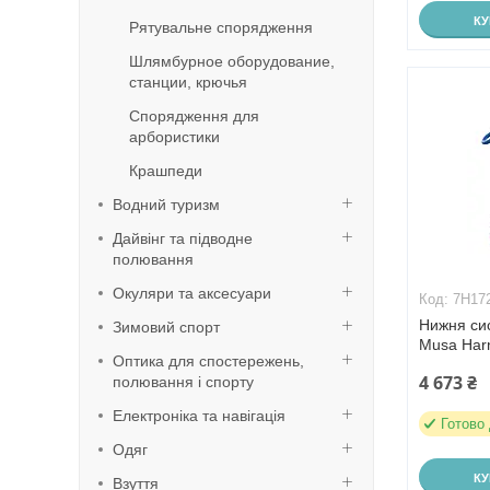
К
Рятувальне спорядження
Шлямбурное оборудование,
станции, крючья
Спорядження для
арбористики
Крашпеди
Водний туризм
Дайвінг та підводне
полювання
Окуляри та аксесуари
7H17
Нижня сис
Зимовий спорт
Musa Harn
Оптика для спостережень,
4 673 ₴
полювання і спорту
Електроніка та навігація
Готово
Одяг
К
Взуття