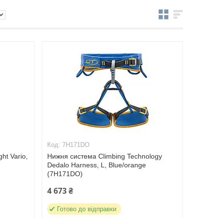
7H171DO
ht Vario,
Нижня система Climbing Technology
Dedalo Harness, L, Blue/orange
(7H171DO)
4 673 ₴
Готово до відправки