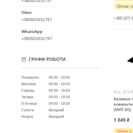
+380503331757
Оптом і 
+380 (97) 
+380503331757
+380503331757
ГРАФІК РОБОТИ
Понеділок
09:00
18:00
Вівторок
09:00
18:00
Середа
09:00
18:00
9311
Четвер
09:00
18:00
Килимок п
Пʼятниця
09:00
18:00
елементи 
(MAT-60)
Субота
Вихідний
Неділя
Вихідний
1 049 ₴
Немає в 