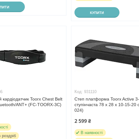
УПИТИ
КУПИТИ
86
931110
 кардіодатчик Toorx Chest Belt
Степ платформа Toorx Active 3
Bluetooth/ANT+ (FC-TOORX-3C)
ступінчаста 78 х 28 х 10-15-20
024)
2 599 ₴
ності
В наявності
в роздріб