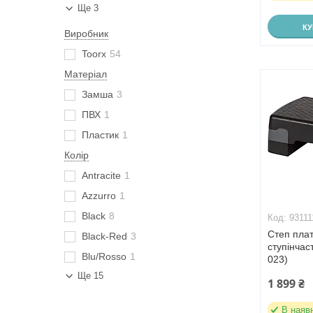
Ще 3
К
Виробник
Toorx
54
Матеріал
Замша
3
ПВХ
1
Пластик
1
Колір
Antracite
1
Azzurro
1
Black
8
93111
Степ плат
Black-Red
3
ступінчас
Blu/Rosso
1
023)
Ще 15
1 899 ₴
В наяв