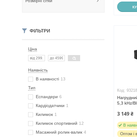
Розмірні сітки
К
ФІЛЬТРИ
Ціна
Наявність
В наявності
13
Тип
9321
Еспандери
6
Нагрудний
5,3 kHz/
Кардіодатчики
1
3 149 ₴
Килимок
1
Килимок спортивний
12
В наяв
Масажний ролик-валик
4
Оптом і 