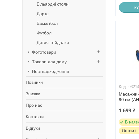
Більярдні столи
К
Дартс
Баскетбол
Футбол
Дитячі гойдалки
Фототовари
Товари для дому
Нові надходження
Новинки
9321
Знижки
Масажний
90 см (AH
Про нас
1 699 ₴
Контакти
В наяв
Відгуки
Оптом і 