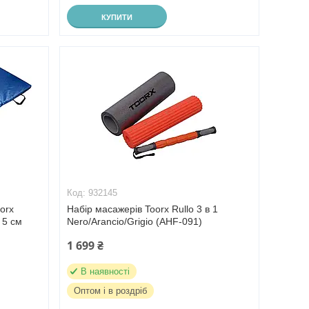
КУПИТИ
932145
orx
Набір масажерів Toorx Rullo 3 в 1
 5 см
Nero/Arancio/Grigio (AHF-091)
1 699 ₴
В наявності
Оптом і в роздріб