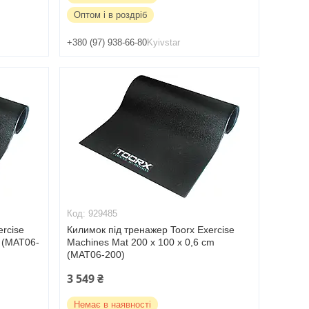
Оптом і в роздріб
+380 (97) 938-66-80
Kyivstar
929485
ercise
Килимок під тренажер Toorx Exercise
m (MAT06-
Machines Mat 200 x 100 x 0,6 cm
(MAT06-200)
3 549 ₴
Немає в наявності