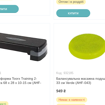
Оптом і в роздріб
УПИТИ
КУПИТИ
1
932185
форма Toorx Training 2-
Балансувальна масажна подуш
та 68 х 28 х 10-15 см (AHF-
33 см Verde (AHF-043)
949 ₴
Немає в наявності
ності