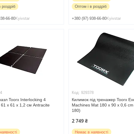
в роздріб
Оптом і в роздріб
938-66-80
Kyivstar
+380 (97) 938-66-80
Kyivstar
44
929378
азл Toorx Interlocking 4
Килимок під тренажер Toorx Ex
61 х 61 х 1,2 см Antracite
Machines Mat 180 x 90 x 0,6 c
180)
2 749 ₴
наявності
Немає в наявності