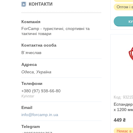
КОНТАКТИ
Оптом і 
К
ForCamp - туристичні, спортивні та
тактичні товари
В`ячеслав
Одеса, Україна
+380 (97) 938-66-80
Kyivstar
9321
Еспандер 
x 1200 м
info@forcamp.in.ua
449 ₴
Немає в 