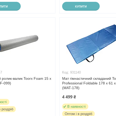
УПИТИ
КУПИТИ
47
931140
 ролик-валик Toorx Foam 15 х
Мат гімнастичний складаний To
F-099)
Professional Foldable 178 х 61 х
(MAT-178)
4 499 ₴
ності
В наявності
в роздріб
Оптом і в роздріб