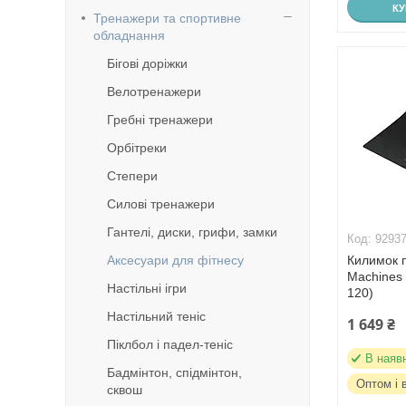
К
Тренажери та спортивне
обладнання
Бігові доріжки
Велотренажери
Гребні тренажери
Орбітреки
Степери
Силові тренажери
Гантелі, диски, грифи, замки
9293
Аксесуари для фітнесу
Килимок п
Machines 
Настільні ігри
120)
Настільний теніс
1 649 ₴
Піклбол і падел-теніс
В наяв
Бадмінтон, спідмінтон,
Оптом і 
сквош