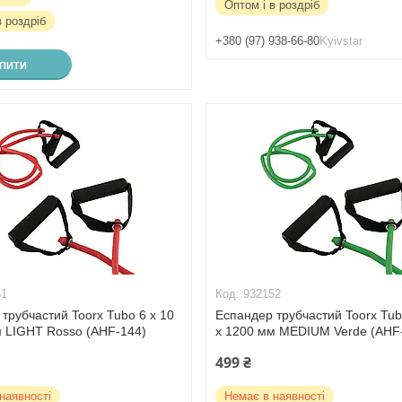
Оптом і в роздріб
в роздріб
+380 (97) 938-66-80
Kyivstar
УПИТИ
51
932152
трубчастий Toorx Tubo 6 x 10
Еспандер трубчастий Toorx Tub
м LIGHT Rosso (AHF-144)
x 1200 мм MEDIUM Verde (AHF
499 ₴
наявності
Немає в наявності