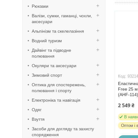
Рюкзаки
Валізи, сумки, гаманці, чохли,
аксесуари
Альпінізм та скелелазіння
Водний туризм
Дайвінг та підводне
полювання
Окуляри та аксесуари
Зимовий спорт
9321
Еластична
Оптика для спостережень,
Free 25 м
полювання і спорту
(AHF-114
Електроніка та навігація
2 549 ₴
Одяг
В наяв
Взуття
Оптом і 
Засоби для догляду та захисту
спорядження