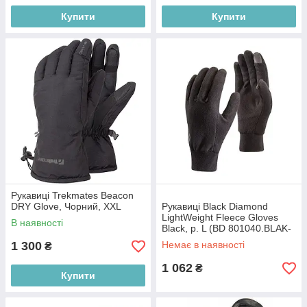
Купити
Купити
Рукавиці Trekmates Beacon
DRY Glove, Чорний, XXL
Рукавиці Black Diamond
LightWeight Fleece Gloves
В наявності
Black, р. L (BD 801040.BLAK-
L)
1 300
Немає в наявності
₴
1 062
₴
Купити