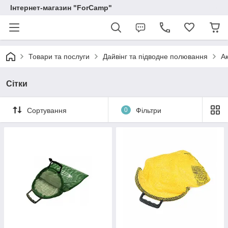
Інтернет-магазин "ForCamp"
Товари та послуги
Дайвінг та підводне полювання
А
Сітки
Сортування
0
Фільтри