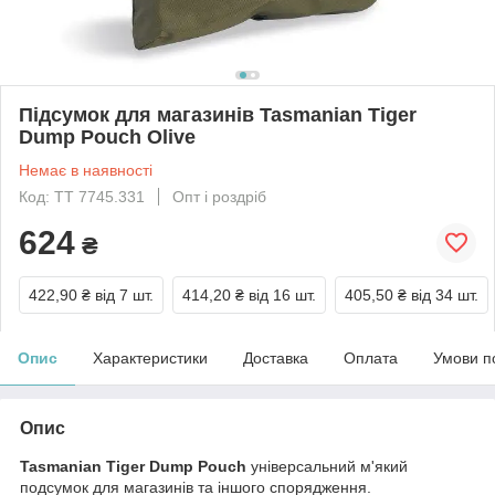
Підсумок для магазинів Tasmanian Tiger
Dump Pouch Olive
Немає в наявності
Код: TT 7745.331
Опт і роздріб
624
₴
422,90 ₴
від 7 шт.
414,20 ₴
від 16 шт.
405,50 ₴
від 34 шт.
Опис
Характеристики
Доставка
Оплата
Умови п
Опис
Tasmanian Tiger Dump Pouch
універсальний м'який
подсумок для магазинів та іншого спорядження.