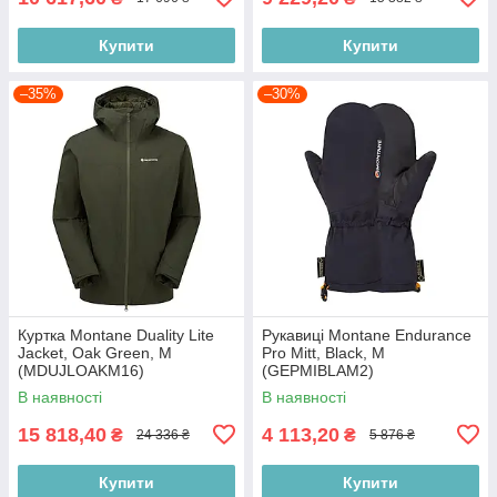
Купити
Купити
–35%
–30%
Куртка Montane Duality Lite
Рукавиці Montane Endurance
Jacket, Oak Green, M
Pro Mitt, Black, M
(MDUJLOAKM16)
(GEPMIBLAM2)
В наявності
В наявності
15 818,40
4 113,20
₴
₴
24 336 ₴
5 876 ₴
Купити
Купити