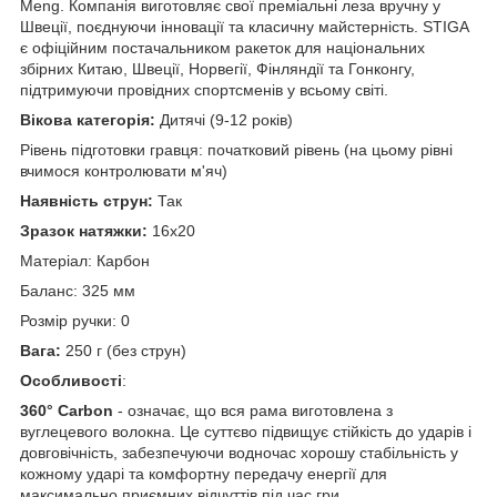
Meng. Компанія виготовляє свої преміальні леза вручну у
Швеції, поєднуючи інновації та класичну майстерність. STIGA
є офіційним постачальником ракеток для національних
збірних Китаю, Швеції, Норвегії, Фінляндії та Гонконгу,
підтримуючи провідних спортсменів у всьому світі.
Вікова категорія:
Дитячі (9-12 років)
Рівень підготовки гравця: початковий рівень (на цьому рівні
вчимося контролювати м'яч)
Наявність струн:
Так
Зразок натяжки:
16x20
Матеріал: Карбон
Баланс: 325 мм
Розмір ручки: 0
Вага:
250 г (без струн)
Особливості
:
360° Carbon
- означає, що вся рама виготовлена з
вуглецевого волокна. Це суттєво підвищує стійкість до ударів і
довговічність, забезпечуючи водночас хорошу стабільність у
кожному ударі та комфортну передачу енергії для
максимально приємних відчуттів під час гри.