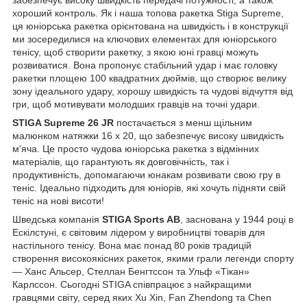
забезпечує високу швидкість передачі потужності, а також
хороший контроль. Як і наша топова ракетка Stiga Supreme,
ця юніорська ракетка орієнтована на швидкість і в конструкції
ми зосередилися на ключових елементах для юніорського
тенісу, щоб створити ракетку, з якою юні гравці можуть
розвиватися. Вона пропонує стабільний удар і має головку
ракетки площею 100 квадратних дюймів, що створює велику
зону ідеального удару, хорошу швидкість та чудові відчуття від
гри, щоб мотивувати молодших гравців на точні удари.
STIGA Supreme 26 JR
постачається з менш щільним
малюнком натяжки 16 x 20, що забезпечує високу швидкість
м'яча. Це просто чудова юніорська ракетка з відмінних
матеріалів, що гарантують як довговічність, так і
продуктивність, допомагаючи юнакам розвивати свою гру в
теніс. Ідеально підходить для юніорів, які хочуть підняти свій
теніс на нові висоти!
Шведська компанія
STIGA Sports AB
, заснована у 1944 році в
Ескілстуні, є світовим лідером у виробництві товарів для
настільного тенісу. Вона має понад 80 років традицій
створення високоякісних ракеток, якими грали легенди спорту
— Ханс Альсер, Стеллан Бенгтссон та Ульф «Тікан»
Карлссон. Сьогодні STIGA співпрацює з найкращими
гравцями світу, серед яких Xu Xin, Fan Zhendong та Chen