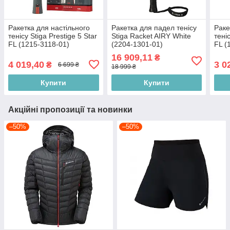
Ракетка для настільного
Ракетка для падел тенісу
Раке
тенісу Stiga Prestige 5 Star
Stiga Racket AIRY White
теніс
FL (1215-3118-01)
(2204-1301-01)
FL (
16 909,11
₴
4 019,40
3 0
₴
6 699 ₴
18 999 ₴
Купити
Купити
Акційні пропозиції та новинки
–50%
–50%