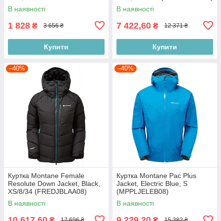
(FKTSKCERN11)
В наявності
В наявності
1 828
7 422,60
₴
₴
3 656 ₴
12 371 ₴
Купити
Купити
–40%
–40%
Куртка Montane Female
Куртка Montane Pac Plus
Resolute Down Jacket, Black,
Jacket, Electric Blue, S
XS/8/34 (FREDJBLAA08)
(MPPLJELEB08)
В наявності
В наявності
10 617,60
9 229,20
₴
₴
17 696 ₴
15 382 ₴