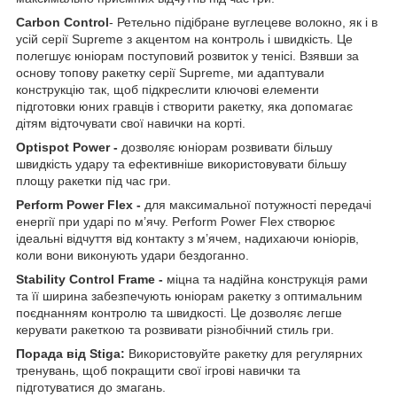
Carbon Control
- Ретельно підібране вуглецеве волокно, як і в
усій серії Supreme з акцентом на контроль і швидкість. Це
полегшує юніорам поступовий розвиток у тенісі. Взявши за
основу топову ракетку серії Supreme, ми адаптували
конструкцію так, щоб підкреслити ключові елементи
підготовки юних гравців і створити ракетку, яка допомагає
дітям відточувати свої навички на корті.
Optispot Po
wer
-
дозволяє юніорам розвивати більшу
швидкість удару та ефективніше використовувати більшу
площу ракетки під час гри.
Perform Power Flex -
для максимальної потужності передачі
енергії при ударі по м’ячу. Perform Power Flex створює
ідеальні відчуття від контакту з м’ячем, надихаючи юніорів,
коли вони виконують удари бездоганно.
Stability Control Frame -
міцна та надійна конструкція рами
та її ширина забезпечують юніорам ракетку з оптимальним
поєднанням контролю та швидкості. Це дозволяє легше
керувати ракеткою та розвивати різнобічний стиль гри.
Порада від Stiga:
Використовуйте ракетку для регулярних
тренувань, щоб покращити свої ігрові навички та
підготуватися до змагань.