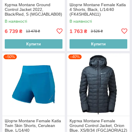
Куртка Montane Ground
Шорти Montane Female Katla
Control Jacket 2022,
4 Shorts, Black, L/14/40
Black/Red, S (MGCJABLAB08)
(FK4SHBLAN11)
В наявності
В наявності
6 739
1 763
₴
₴
13 478 ₴
3 526 ₴
Купити
Купити
–50%
–40%
Шорти Montane Female Katla
Куртка Montane Female
Twin Skin Shorts, Cerulean
Ground Control Jacket, Orion
Blue, L/14/40
Blue, XS/8/34 (FGCJAORIA12)