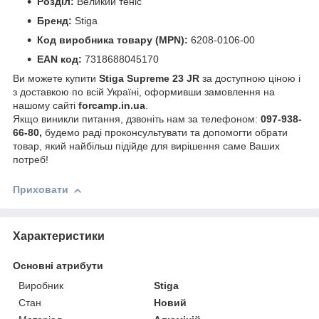
Розділ:
Великий теніс
Бренд:
Stiga
Код виробника товару (MPN):
6208-0106-00
EAN код:
7318688045170
Ви можете купити
Stiga Supreme 23 JR
за доступною ціною і
з доставкою по всій Україні, оформивши замовлення на
нашому сайті
forcamp.in.ua
.
Якщо виникли питання, дзвоніть нам за телефоном:
097-938-
66-80,
будемо раді проконсультувати та допомогти обрати
товар, який найбільш підійде для вирішення саме Ваших
потреб!
Приховати
Характеристики
Основні атрибути
Виробник
Stiga
Стан
Новий