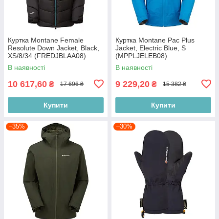
Куртка Montane Female
Куртка Montane Pac Plus
Resolute Down Jacket, Black,
Jacket, Electric Blue, S
XS/8/34 (FREDJBLAA08)
(MPPLJELEB08)
В наявності
В наявності
10 617,60
9 229,20
₴
₴
17 696 ₴
15 382 ₴
Купити
Купити
–35%
–30%