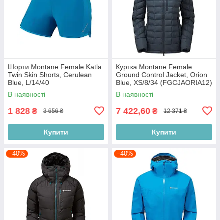
Шорти Montane Female Katla
Куртка Montane Female
Twin Skin Shorts, Cerulean
Ground Control Jacket, Orion
Blue, L/14/40
Blue, XS/8/34 (FGCJAORIA12)
(FKTSKCERN11)
В наявності
В наявності
1 828
7 422,60
₴
₴
3 656 ₴
12 371 ₴
Купити
Купити
–40%
–40%