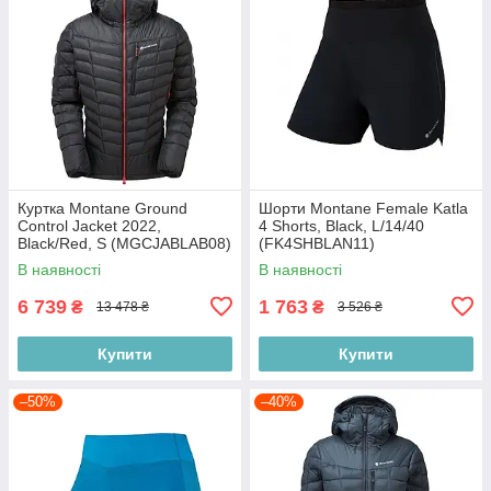
Куртка Montane Ground
Шорти Montane Female Katla
Control Jacket 2022,
4 Shorts, Black, L/14/40
Black/Red, S (MGCJABLAB08)
(FK4SHBLAN11)
В наявності
В наявності
6 739
1 763
₴
₴
13 478 ₴
3 526 ₴
Купити
Купити
–50%
–40%