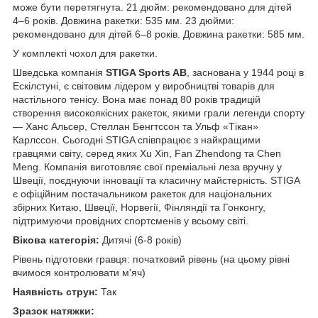
може бути перетягнута. 21 дюйм: рекомендовано для дітей
4–6 років. Довжина ракетки: 535 мм. 23 дюйми:
рекомендовано для дітей 6–8 років. Довжина ракетки: 585 мм.
У комплекті чохол для ракетки.
Шведська компанія
STIGA Sports AB
, заснована у 1944 році в
Ескілстуні, є світовим лідером у виробництві товарів для
настільного тенісу. Вона має понад 80 років традицій
створення високоякісних ракеток, якими грали легенди спорту
— Ханс Альсер, Стеллан Бенгтссон та Ульф «Тікан»
Карлссон. Сьогодні STIGA співпрацює з найкращими
гравцями світу, серед яких Xu Xin, Fan Zhendong та Chen
Meng. Компанія виготовляє свої преміальні леза вручну у
Швеції, поєднуючи інновації та класичну майстерність. STIGA
є офіційним постачальником ракеток для національних
збірних Китаю, Швеції, Норвегії, Фінляндії та Гонконгу,
підтримуючи провідних спортсменів у всьому світі.
Вікова категорія:
Дитячі (6-8 років)
Рівень підготовки гравця: початковий рівень (на цьому рівні
вчимося контролювати м'яч)
Наявність струн:
Так
Зразок натяжки: