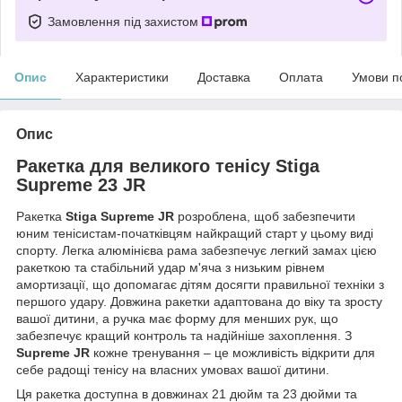
Замовлення під захистом
Опис
Характеристики
Доставка
Оплата
Умови п
Опис
Ракетка для великого тенісу Stiga
Supreme 23 JR
Ракетка
Stiga Supreme JR
розроблена, щоб забезпечити
юним тенісистам-початківцям найкращий старт у цьому виді
спорту. Легка алюмінієва рама забезпечує легкий замах цією
ракеткою та стабільний удар м'яча з низьким рівнем
амортизації, що допомагає дітям досягти правильної техніки з
першого удару. Довжина ракетки адаптована до віку та зросту
вашої дитини, а ручка має форму для менших рук, що
забезпечує кращий контроль та надійніше захоплення. З
Supreme JR
кожне тренування – це можливість відкрити для
себе радощі тенісу на власних умовах вашої дитини.
Ця ракетка доступна в довжинах 21 дюйм та 23 дюйми та