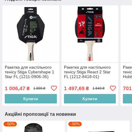
Ракетка для настільного
Ракетка для настільного
Раке
тенісу Stiga Cybershape 1
тенісу Stiga React 2 Star
тені
Star FL (1211-0906-35)
FL (1212-8418-01)
Hobb
1 006,47
1 497,69
701
₴
₴
1 899 ₴
1 849 ₴
Купити
Купити
Акційні пропозиції та новинки
–50%
–50%