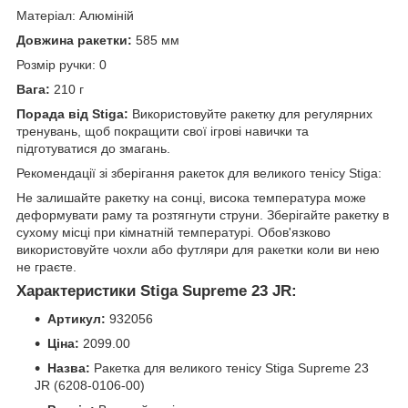
Матеріал: Алюміній
Довжина ракетки:
585 мм
Розмір ручки: 0
Вага:
210 г
Порада від Stiga:
Використовуйте ракетку для регулярних
тренувань, щоб покращити свої ігрові навички та
підготуватися до змагань.
Рекомендації зі зберігання ракеток для великого тенісу Stiga:
Не залишайте ракетку на сонці, висока температура може
деформувати раму та розтягнути струни. Зберігайте ракетку в
сухому місці при кімнатній температурі. Обов'язково
використовуйте чохли або футляри для ракетки коли ви нею
не граєте.
Характеристики Stiga Supreme 23 JR:
Артикул:
932056
Ціна:
2099.00
Назва:
Ракетка для великого тенісу Stiga Supreme 23
JR (6208-0106-00)