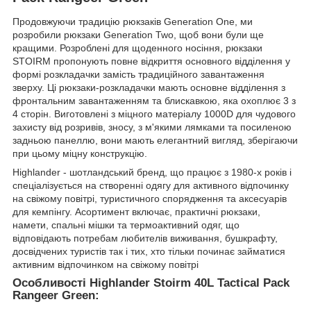
Продовжуючи традицію рюкзаків Generation One, ми
розробили рюкзаки Generation Two, щоб вони були ще
кращими. Розроблені для щоденного носіння, рюкзаки
STOIRM пропонують повне відкриття основного відділення у
формі розкладачки замість традиційного завантаження
зверху. Ці рюкзаки-розкладачки мають основне відділення з
фронтальним завантаженням та блискавкою, яка охоплює 3 з
4 сторін. Виготовлені з міцного матеріалу 1000D для чудового
захисту від розривів, зносу, з м'якими лямками та посиленою
задньою панеллю, вони мають елегантний вигляд, зберігаючи
при цьому міцну конструкцію.
Highlander - шотландський бренд, що працює з 1980-х років і
спеціалізується на створенні одягу для активного відпочинку
на свіжому повітрі, туристичного спорядження та аксесуарів
для кемпінгу. Асортимент включає, практичні рюкзаки,
намети, спальні мішки та термоактивний одяг, що
відповідають потребам любителів виживання, бушкрафту,
досвідчених туристів так і тих, хто тільки починає займатися
активним відпочинком на свіжому повітрі
Особливості Highlander Stoirm 40L Tactical Pack
Rangeer Green: