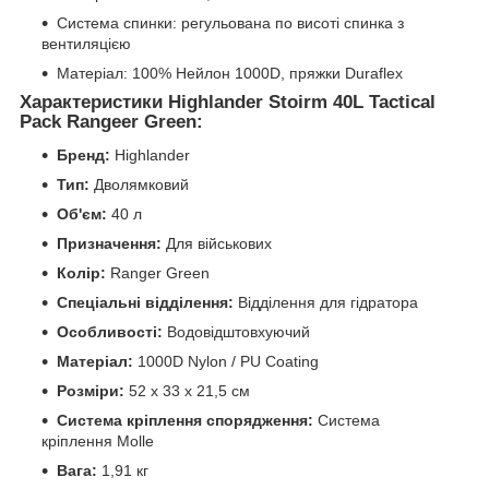
Система спинки: регульована по висоті спинка з
вентиляцією
Матеріал: 100% Нейлон 1000D, пряжки Duraflex
Характеристики Highlander Stoirm 40L Tactical
Pack Rangeer Green:
Бренд:
Highlander
Тип:
Дволямковий
Об'єм:
40 л
Призначення:
Для військових
Колір:
Ranger Green
Спеціальні відділення:
Відділення для гідратора
Особливості:
Водовідштовхуючий
Матеріал:
1000D Nylon / PU Coating
Розміри:
52 x 33 x 21,5 см
Система кріплення спорядження:
Система
кріплення Molle
Вага:
1,91 кг