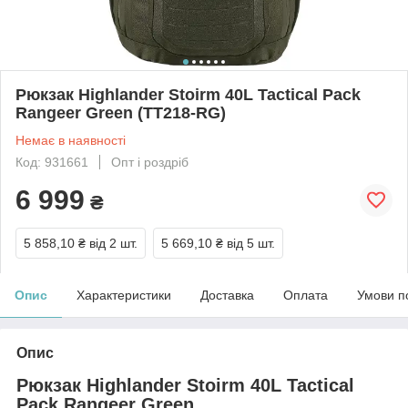
Рюкзак Highlander Stoirm 40L Tactical Pack
Rangeer Green (TT218-RG)
Немає в наявності
Код: 931661
Опт і роздріб
6 999
₴
5 858,10 ₴
від 2 шт.
5 669,10 ₴
від 5 шт.
Опис
Характеристики
Доставка
Оплата
Умови п
Опис
Рюкзак Highlander Stoirm 40L Tactical
Pack Rangeer Green