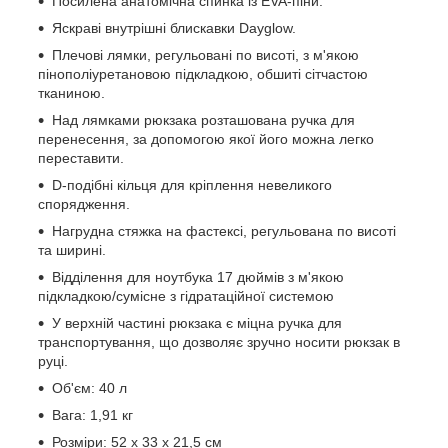
Посилена анатомічна спинка із EVA-піни.
Яскраві внутрішні блискавки Dayglow.
Плечові лямки, регульовані по висоті, з м'якою
пінополіуретановою підкладкою, обшиті сітчастою
тканиною.
Над лямками рюкзака розташована ручка для
перенесення, за допомогою якої його можна легко
переставити.
D-подібні кільця для кріплення невеликого
спорядження.
Нагрудна стяжка на фастексі, регульована по висоті
та ширині.
Відділення для ноутбука 17 дюймів з м'якою
підкладкою/сумісне з гідратаційної системою
У верхній частині рюкзака є міцна ручка для
транспортування, що дозволяє зручно носити рюкзак в
руці.
Об'єм: 40 л
Вага: 1,91 кг
Розміри: 52 x 33 x 21,5 см