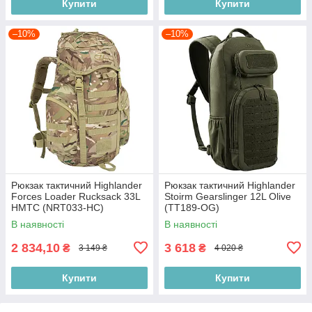
Купити
Купити
–10%
–10%
Рюкзак тактичний Highlander
Рюкзак тактичний Highlander
Forces Loader Rucksack 33L
Stoirm Gearslinger 12L Olive
HMTC (NRT033-HC)
(TT189-OG)
В наявності
В наявності
2 834,10
3 618
₴
₴
3 149 ₴
4 020 ₴
Купити
Купити