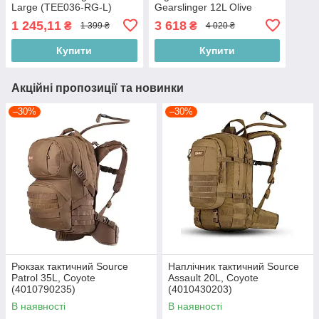
Large (TEE036-RG-L)
Gearslinger 12L Olive
(TT189-OG)
1 245,11
3 618
₴
₴
1 399 ₴
4 020 ₴
Купити
Купити
Акційні пропозиції та новинки
–30%
–30%
Рюкзак тактичний Source
Наплічник тактичний Source
Patrol 35L, Coyote
Assault 20L, Coyote
(4010790235)
(4010430203)
В наявності
В наявності