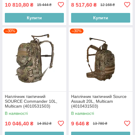
10 810,80
8 517,60
₴
₴
15 444 ₴
12 168 ₴
Купити
Купити
–30%
–30%
Наплічник тактичний
Наплічник тактичний Source
SOURCE Commander 10L,
Assault 20L, Multicam
Multicam (4010531503)
(4010431503)
В наявності
В наявності
10 046,40
9 646
₴
₴
14 352 ₴
13 780 ₴