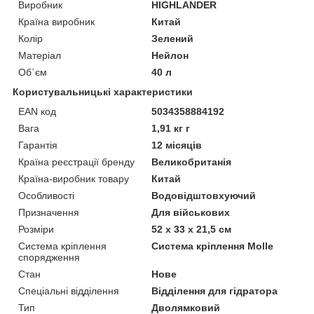
Виробник
HIGHLANDER
Країна виробник
Китай
Колір
Зелений
Матеріал
Нейлон
Об`єм
40 л
Користувальницькі характеристики
EAN код
5034358884192
Вага
1,91 кг г
Гарантія
12 місяців
Країна реєстрації бренду
Великобританія
Країна-виробник товару
Китай
Особливості
Водовідштовхуючий
Призначення
Для військових
Розміри
52 x 33 x 21,5 см
Система кріплення
Система кріплення Molle
спорядження
Стан
Нове
Спеціальні відділення
Відділення для гідратора
Тип
Дволямковий