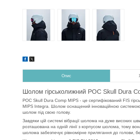
Опис
Шолом гірськолижний POC Skull Dura 
POC Skull Dura Comp MIPS - це сертифікований FIS гір
MIPS Integra. Шолом оснащений інноваційною системою 
шолом під свою голову.
Завдяки цій системі вібрації шолома на дуже високих шв
розташована на одній лінії з корпусом шолома, тому вон
шолома забезпечує рівномірне прилягання до голови, без