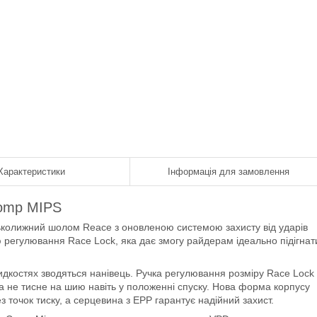
Характеристики
Інформація для замовлення
Comp MIPS
ськолижний шолом Reace з оновленою системою захисту від ударів
регулювання Race Lock, яка дає змогу райдерам ідеально підігнат
идкостях зводяться нанівець. Ручка регулювання розміру Race Lock
а не тисне на шию навіть у положенні спуску. Нова форма корпусу
 точок тиску, а серцевина з EPP гарантує надійний захист.