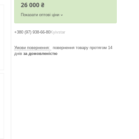
26 000 ₴
Показати оптові ціни
+380 (97) 938-66-80
Kyivstar
повернення товару протягом 14
днів
за домовленістю