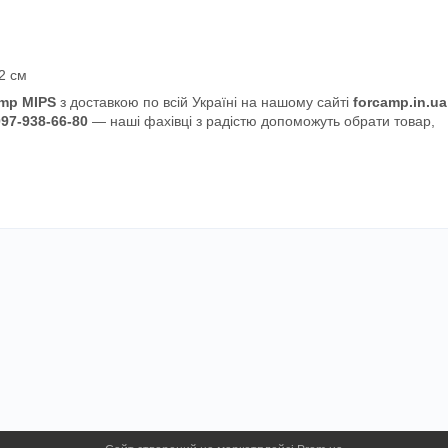
62 см
omp MIPS
з доставкою по всій Україні на нашому сайті
forcamp.in.ua
097-938-66-80
— наші фахівці з радістю допоможуть обрати товар,