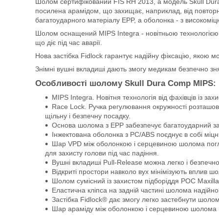
Шолом сертифікований FIS RH 2013, а модель Skull Du
посилена арамідом, що захищає, наприклад, від повтор
багатоударного матеріалу EPP, а оболонка - з високоміц
Шолом оснащений MIPS Integra - новітньою технологією, 
що діє під час аварії.
Нова застібка Fidlock гарантує надійну фіксацію, якою м
Знімні вушні вкладиші дають змогу медикам безпечно знят
Особливості шолому Skull Dura Comp MIPS:
MIPS Integra. Новітня технологія від фахівців із за
Race Lock. Ручка регулювання окружності розташов
щільну і безпечну посадку.
Основа шолома з EPP забезпечує багатоударний за
Інжектована оболонка з PC/ABS поєднує в собі міцніс
Шар VPD між оболонкою і серцевиною шолома погли
для захисту голови під час падіння.
Вушні вкладиші Pull-Release можна легко і безпечно 
Відкриті простори навколо вух мінімізують вплив шо
Шолом сумісний із захистом підборіддя POC Maxill
Еластична кліпса на задній частині шолома надійно
Застібка Fidlock® дає змогу легко застебнути шолом
Шар араміду між оболонкою і серцевиною шолома під