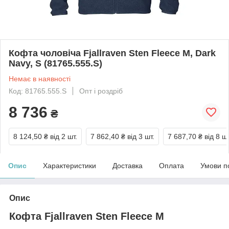
Кофта чоловіча Fjallraven Sten Fleece M, Dark
Navy, S (81765.555.S)
Немає в наявності
Код: 81765.555.S
Опт і роздріб
8 736
₴
8 124,50 ₴
від 2 шт.
7 862,40 ₴
від 3 шт.
7 687,70 ₴
від 8 шт
Опис
Характеристики
Доставка
Оплата
Умови п
Опис
Кофта Fjallraven Sten Fleece M