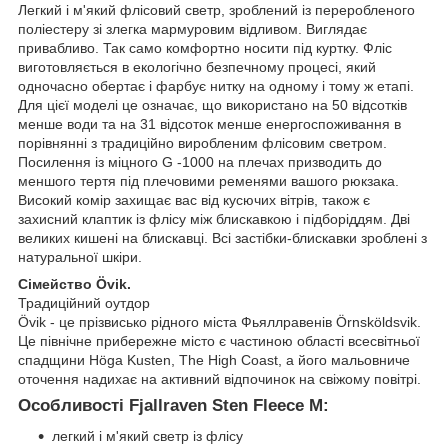
Легкий і м'який флісовий светр, зроблений із переробленого
поліестеру зі злегка мармуровим відливом. Виглядає
привабливо. Так само комфортно носити під куртку. Фліс
виготовляється в екологічно безпечному процесі, який
одночасно обертає і фарбує нитку на одному і тому ж етапі.
Для цієї моделі це означає, що використано на 50 відсотків
менше води та на 31 відсоток менше енергоспоживання в
порівнянні з традиційно виробленим флісовим светром.
Посилення із міцного G -1000 на плечах призводить до
меншого тертя під плечовими ременями вашого рюкзака.
Високий комір захищає вас від кусючих вітрів, також є
захисний клаптик із флісу між блискавкою і підборіддям. Дві
великих кишені на блискавці. Всі застібки-блискавки зроблені з
натуральної шкіри.
Сімейство Övik.
Традиційний оутдор
Övik - це прізвисько рідного міста Фьяллравенів Örnsköldsvik.
Це північне прибережне місто є частиною області всесвітньої
спадщини Höga Kusten, The High Coast, а його мальовниче
оточення надихає на активний відпочинок на свіжому повітрі.
Особливості Fjallraven Sten Fleece M:
легкий і м'який светр із флісу