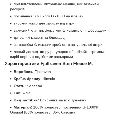
при виготовленні витрачено менше, ніж зазвичай
ресурсів
посилення із міцного G -1000 на плечах
високий комір для захисту від вітру
захисний клаптик флісу між блискавкою і підборіддям
дві великі кишені на блискавці
всі застібки-блискавки зроблені з натуральної шкіри
легкий догляд: шкіру регулярно обробляйте кремом;
виріб періть із подібними кольорами
Характеристики Fjallraven Sten Fleece M:
Виробник:
Fjallraven
Країна бренду:
Швеція
Стать:
Чоловіча
Тип:
Фліс
Вид застібки:
Блискавка на всю довжину
Матеріал:
100% поліестер, посилення G-1000®
Original (65% поліестер, 35% бавовна)