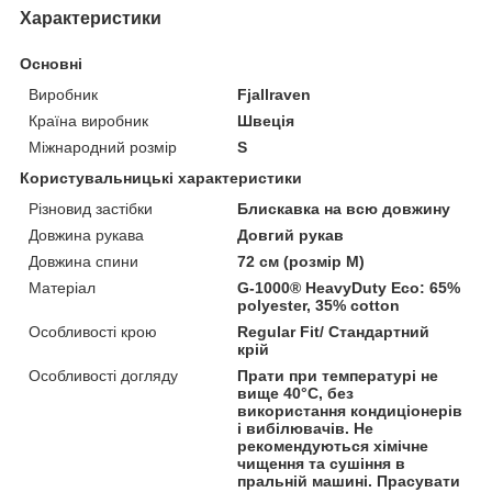
Характеристики
Основні
Виробник
Fjallraven
Країна виробник
Швеція
Міжнародний розмір
S
Користувальницькі характеристики
Різновид застібки
Блискавка на всю довжину
Довжина рукава
Довгий рукав
Довжина спини
72 см (розмір М)
Матеріал
G-1000® HeavyDuty Eco: 65%
polyester, 35% cotton
Особливості крою
Regular Fit/ Стандартний
крій
Особливості догляду
Прати при температурі не
вище 40°C, без
використання кондиціонерів
і вибілювачів. Не
рекомендуються хімічне
чищення та сушіння в
пральній машині. Прасувати