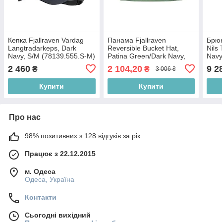
Кепка Fjallraven Vardag
Панама Fjallraven
Брюк
Langtradarkeps, Dark
Reversible Bucket Hat,
Nils
Navy, S/M (78139.555.S-M)
Patina Green/Dark Navy,
Navy
S/M (84783.614-555.S/M)
(817
2 460
2 104,20
9 2
₴
₴
3 006 ₴
Купити
Купити
Про нас
98% позитивних з 128 відгуків за рік
Працює з 22.12.2015
м. Одеса
Одеса, Україна
Контакти
Сьогодні вихідний