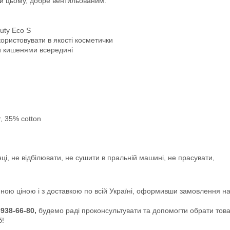
при цьому, добре вентильованим.
uty Eco S
користовувати в якості косметички
ми кишенями всередині
, 35% cotton
і, не відбілювати, не сушити в пральній машині, не прасувати,
ною ціною і з доставкою по всій Україні, оформивши замовлення н
-938-66-80,
будемо раді проконсультувати та допомогти обрати това
б!