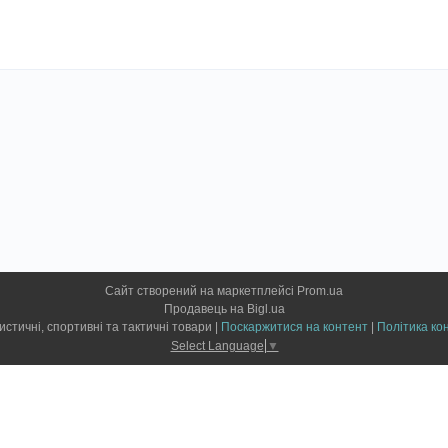
Сайт створений на маркетплейсі
Prom.ua
Продавець на Bigl.ua
ForCamp - туристичні, спортивні та тактичні товари |
Поскаржитися на контент
|
Політика ко
Select Language
▼