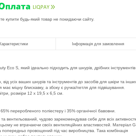
ете купити будь-який товар не покидаючи сайту.
Характеристики
Інформація для замовлення
ty Eco S, який ідеально підходить для шнурів, дрібних інструментів
 від усіх ваших шнурів та інструментів до засобів для шкіри та інши
я має міцну блискавку, а збоку є ручка/петля для підвішування.
три, розміри 12 x 19,5 x 6,5 см.
з 65% переробленого поліестеру і 35% органічної бавовни.
й та вентильований, чудово зарекомендував себе для всіх активност
 цьому не втрачаючи своїх вентиляційних властивостей. Матеріал G
а попередньо провощений під час виробництва. Така комбінація