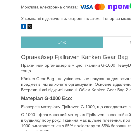
У компанії підключені електронні платежі. Тепер ви мож
Опис
Органайзер Fjallraven Kanken Gear Bag
Практичний органайзер із міцної тканини G-1000 HeavyDu
тощо.
Kånken Gear Bag - це універсальне пакування для всього,
предметів, які ви хочете організувати. Основне відділенн
Всередині дві відкриті кишені. Об'єм Kanken Gear Bag 2 лі
Матеріал G-1000 Eco:
Ековерсія матеріалу Fjallraven G-1000, що складається 
G-1000 - флагманський матеріал Fjallraven, зносостійки
в будь-яку пору року. Тканина має щільне плетення, при
1000 виготовляється з 65% поліестеру та 35% бавовни т