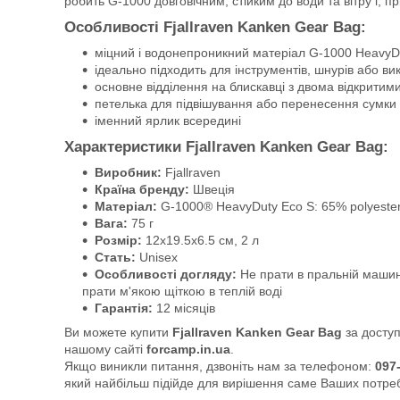
робить G-1000 довговічним, стійким до води та вітру і, 
Особливості Fjallraven Kanken Gear Bag:
міцний і водонепроникний матеріал G-1000 HeavyD
ідеально підходить для інструментів, шнурів або ви
основне відділення на блискавці з двома відкрити
петелька для підвішування або перенесення сумки
іменний ярлик всередині
Характеристики Fjallraven Kanken Gear Bag:
Виробник:
Fjallraven
Країна бренду:
Швеція
Матеріал:
G-1000® HeavyDuty Eco S: 65% polyester
Вага:
75 г
Розмір:
12х19.5х6.5 см, 2 л
Стать:
Unisex
Особливості догляду:
Не прати в пральній машинц
прати м'якою щіткою в теплій воді
Гарантія:
12 місяців
Ви можете купити
Fjallraven Kanken Gear Bag
за доступ
нашому сайті
forcamp.in.ua
.
Якщо виникли питання, дзвоніть нам за телефоном:
097
який найбільш підійде для вирішення саме Ваших потре