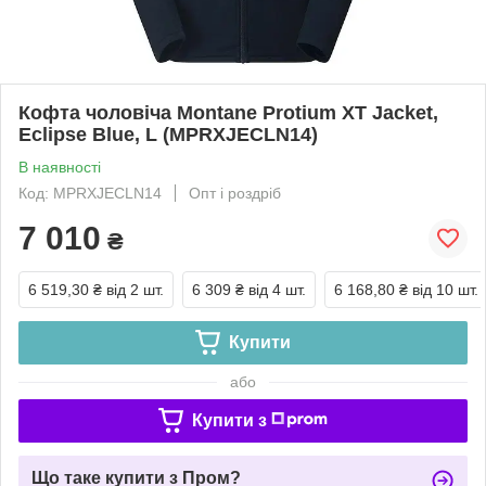
Кофта чоловіча Montane Protium XT Jacket,
Eclipse Blue, L (MPRXJECLN14)
В наявності
Код: MPRXJECLN14
Опт і роздріб
7 010
₴
6 519,30 ₴
від 2 шт.
6 309 ₴
від 4 шт.
6 168,80 ₴
від 10 шт.
Купити
або
Купити з
Що таке купити з Пром?