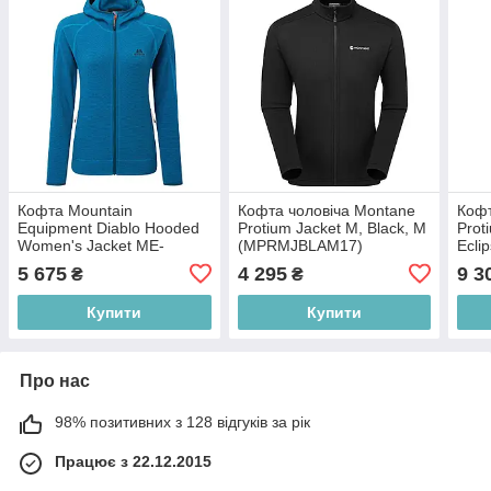
Кофта Mountain
Кофта чоловіча Montane
Коф
Equipment Diablo Hooded
Protium Jacket M, Black, M
Prot
Women's Jacket ME-
(MPRMJBLAM17)
Ecli
002534, 14, Mykonos blue
(FP
5 675
4 295
9 3
₴
₴
(ME-002534.01678.14)
Купити
Купити
Про нас
98% позитивних з 128 відгуків за рік
Працює з 22.12.2015