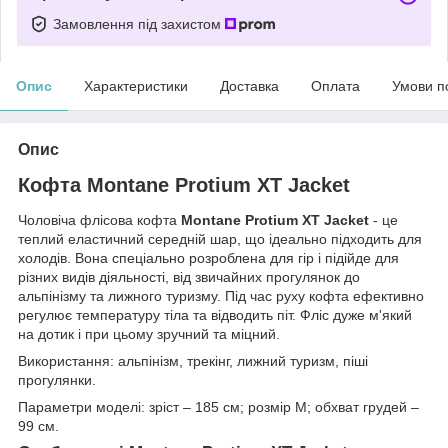
Замовлення під захистом
Опис
Характеристики
Доставка
Оплата
Умови п
Опис
Кофта Montane Protium XT Jacket
Чоловіча флісова кофта
Montane Protium XT Jacket
- це
теплий еластичний середній шар, що ідеально підходить для
холодів. Вона спеціально розроблена для гір і підійде для
різних видів діяльності, від звичайних прогулянок до
альпінізму та лижного туризму. Під час руху кофта ефективно
регулює температуру тіла та відводить піт. Фліс дуже м'який
на дотик і при цьому зручний та міцний.
Використання: альпінізм, трекінг, лижний туризм, піші
прогулянки.
Параметри моделі: зріст – 185 см; розмір М; обхват грудей –
99 см.