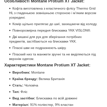
Особливості Montane Protium XT Jacket:
Кофта виготовлена з еластичного флісу Thermo Grid
HL з гладенькою зовнішньою стороною і м'яким ворсом
усередині.
Комір щільно прилягає до шиї, захищаючи від холоду.
Повнорозмірна передня блискавка YKK VISLON®.
Дві кишені для рук для зберігання потрібних
предметів, застібаються на блискавки YKK.
Пласкі шви не подразнюють шкіру.
Плаский низ та манжети зручні та не виділяються під
верхнім одягом.
Характеристики Montane Protium XT Jacket:
Виробник:
Montane
Країна бренду:
Велика Британія
Стать:
Чоловіча
Тип:
Фліс
Вид застібки:
Блискавка по всій довжині
Матеріал:
91% поліестер, 9% еластан