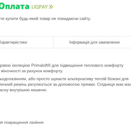
ете купити будь-який товар не покидаючи сайту.
Характеристики
Інформація для замовлення
чудовою ізоляцією Primaloft® для підвищення теплового комфорту
д жіночності за рахунок комфорту.
ьодолазінням, або просто шукаєте альтернативу теплій білизні для
ластичний ремінь регулюється за допомогою пряжки. Спідниця має ма
власну внутрішню кишеню.
ля покращення лазіння