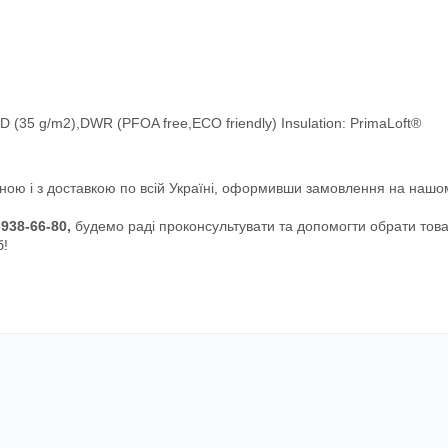
(35 g/m2),DWR (PFOA free,ECO friendly) Insulation: PrimaLoft®
ною і з доставкою по всій Україні, оформивши замовлення на нашо
-938-66-80,
будемо раді проконсультувати та допомогти обрати това
б!