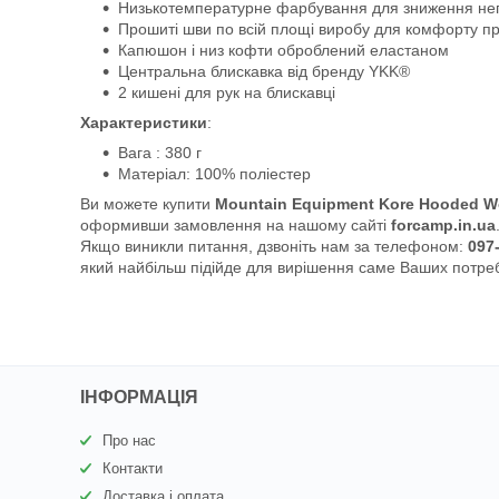
Низькотемпературне фарбування для зниження нега
Прошиті шви по всій площі виробу для комфорту при
Капюшон і низ кофти оброблений еластаном
Центральна блискавка від бренду YKK®
2 кишені для рук на блискавці
Характеристики
:
Вага : 380 г
Матеріал: 100% поліестер
Ви можете купити
Mountain Equipment Kore Hooded W
оформивши замовлення на нашому сайті
forcamp.in.ua
Якщо виникли питання, дзвоніть нам за телефоном:
097
який найбільш підійде для вирішення саме Ваших потре
ІНФОРМАЦІЯ
Про нас
Контакти
Доставка і оплата