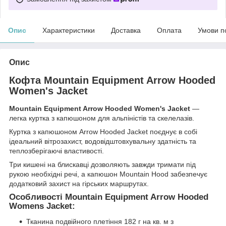
Опис
Характеристики
Доставка
Оплата
Умови п
Опис
Кофта Mountain Equipment Arrow Hooded
Women's Jacket
Mountain Equipment Arrow Hooded Women's Jacket
—
легка куртка з капюшоном для альпіністів та скелелазів.
Куртка з капюшоном Arrow Hooded Jacket поєднує в собі
ідеальний вітрозахист, водовідштовхувальну здатність та
теплозберігаючі властивості.
Три кишені на блискавці дозволяють завжди тримати під
рукою необхідні речі, а капюшон Mountain Hood забезпечує
додатковий захист на гірських маршрутах.
Особливості Mountain Equipment Arrow Hooded
Womens Jacket:
Тканина подвійного плетіння 182 г на кв. м з