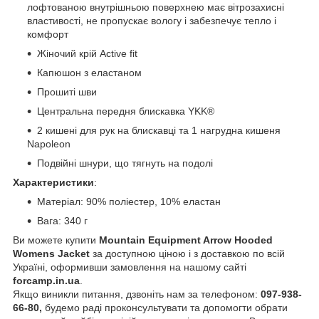
лофтованою внутрішньою поверхнею має вітрозахисні
властивості, не пропускає вологу і забезпечує тепло і
комфорт
Жіночий крій Active fit
Капюшон з еластаном
Прошиті шви
Центральна передня блискавка YKK®
2 кишені для рук на блискавці та 1 нагрудна кишеня
Napoleon
Подвійні шнури, що тягнуть на подолі
Характеристики
:
Матеріал: 90% поліестер, 10% еластан
Вага: 340 г
Ви можете купити
Mountain Equipment Arrow Hooded
Womens Jacket
за доступною ціною і з доставкою по всій
Україні, оформивши замовлення на нашому сайті
forcamp.in.ua
.
Якщо виникли питання, дзвоніть нам за телефоном:
097-938-
66-80,
будемо раді проконсультувати та допомогти обрати