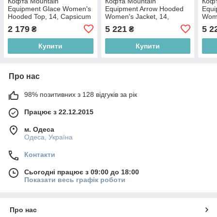
Кофта Mountain
Кофта Mountain
Кофт
Equipment Glace Women's
Equipment Arrow Hooded
Equi
Hooded Top, 14, Capsicum
Women's Jacket, 14,
Wome
red (ME-005993.01559.14)
Spruce (ME-
rock
2 179
5 221
5 2
₴
₴
006553.01558.14)
Купити
Купити
Про нас
98% позитивних з 128 відгуків за рік
Працює з 22.12.2015
м. Одеса
Одеса, Україна
Контакти
Сьогодні працює з 09:00 до 18:00
Показати весь графік роботи
Про нас