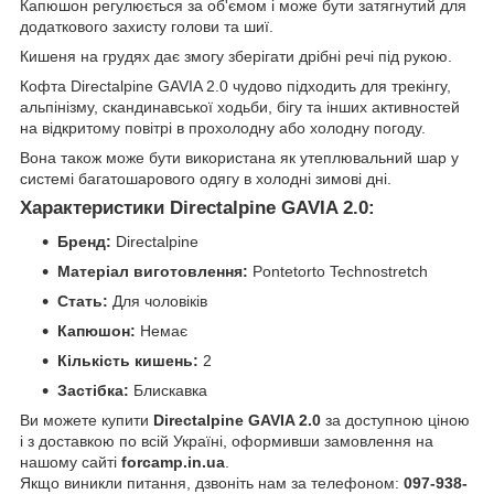
Капюшон регулюється за об'ємом і може бути затягнутий для
додаткового захисту голови та шиї.
Кишеня на грудях дає змогу зберігати дрібні речі під рукою.
Кофта Directalpine GAVIA 2.0 чудово підходить для трекінгу,
альпінізму, скандинавської ходьби, бігу та інших активностей
на відкритому повітрі в прохолодну або холодну погоду.
Вона також може бути використана як утеплювальний шар у
системі багатошарового одягу в холодні зимові дні.
Характеристики Directalpine GAVIA 2.0:
Бренд:
Directalpine
Матеріал виготовлення:
Pontetorto Technostretch
Стать:
Для чоловіків
Капюшон:
Немає
Кількість кишень:
2
Застібка:
Блискавка
Ви можете купити
Directalpine GAVIA 2.0
за доступною ціною
і з доставкою по всій Україні, оформивши замовлення на
нашому сайті
forcamp.in.ua
.
Якщо виникли питання, дзвоніть нам за телефоном:
097-938-