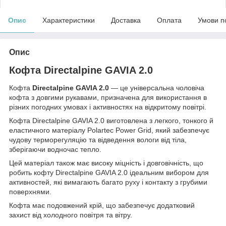
Опис
Характеристики
Доставка
Оплата
Умови п
Опис
Кофта Directalpine GAVIA 2.0
Кофта
Directalpine GAVIA 2.0
— це універсальна чоловіча
кофта з довгими рукавами, призначена для використання в
різних погодних умовах і активностях на відкритому повітрі.
Кофта Directalpine GAVIA 2.0 виготовлена з легкого, тонкого й
еластичного матеріалу Polartec Power Grid, який забезпечує
чудову терморегуляцію та відведення вологи від тіла,
зберігаючи водночас тепло.
Цей матеріал також має високу міцність і довговічність, що
робить кофту Directalpine GAVIA 2.0 ідеальним вибором для
активностей, які вимагають багато руху і контакту з грубими
поверхнями.
Кофта має подовжений крій, що забезпечує додатковий
захист від холодного повітря та вітру.