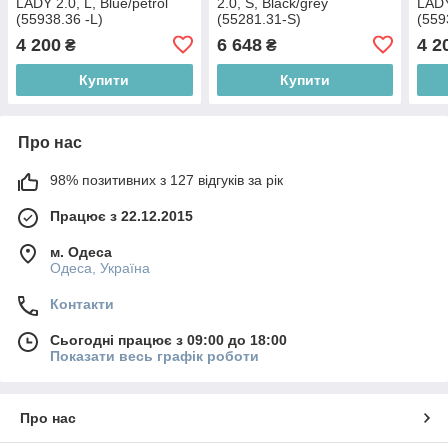
LADY 2.0, L, Blue/petrol
2.0, S, Black/grey
LADY
(55938.36 -L)
(55281.31-S)
(559
4 200
6 648
4 2
₴
₴
Купити
Купити
Про нас
98% позитивних з 127 відгуків за рік
Працює з 22.12.2015
м. Одеса
Одеса, Україна
Контакти
Сьогодні працює з 09:00 до 18:00
Показати весь графік роботи
Про нас