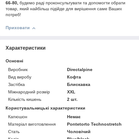
66-80,
будемо раді проконсультувати та допомогти обрати
товар, який найбільш підійде для вирішення саме Ваших
потреб!
Приховати
Характеристики
Основні
Виробник
Directalpine
Вид виробу
Кофта
Застібка
Блискавка
Міжнародний розмір
XXL
Кількість кишень
2 шт.
Користувальницькі характеристики
Капюшон
Немає
Матеріал виготовлення
Pontetorto Technostretch
Стать
Чоловічий
Колір
Blue/black