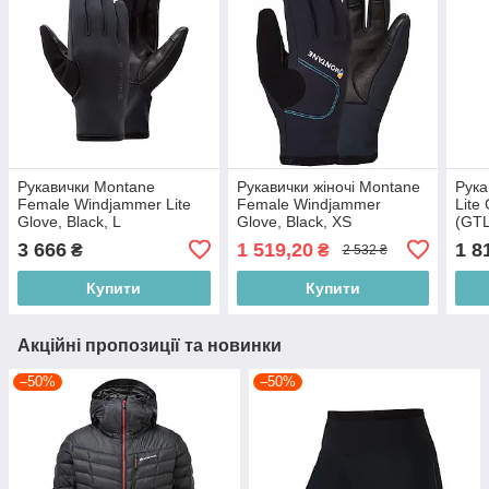
Рукавички Montane
Рукавички жіночі Montane
Рука
Female Windjammer Lite
Female Windjammer
Lite 
Glove, Black, L
Glove, Black, XS
(GT
(GFWJGBLAN14)
(GFWIGBLAA2)
3 666
1 519,20
1 8
₴
₴
2 532 ₴
Купити
Купити
Акційні пропозиції та новинки
–50%
–50%