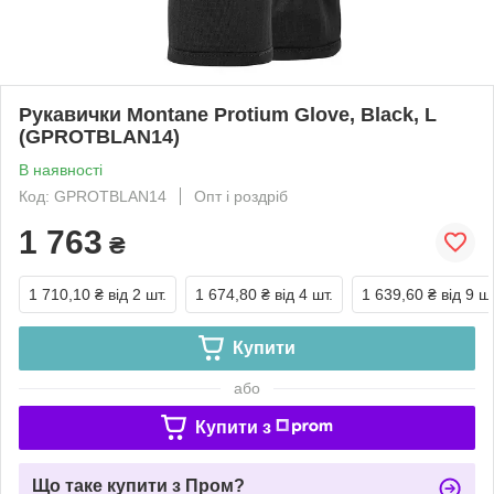
Рукавички Montane Protium Glove, Black, L
(GPROTBLAN14)
В наявності
Код: GPROTBLAN14
Опт і роздріб
1 763
₴
1 710,10 ₴
від 2 шт.
1 674,80 ₴
від 4 шт.
1 639,60 ₴
від 9 шт
Купити
або
Купити з
Що таке купити з Пром?