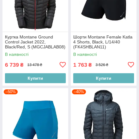
Куртка Montane Ground
Шорти Montane Female Katla
Control Jacket 2022,
4 Shorts, Black, L/14/40
Black/Red, S (MGCJABLAB08)
(FK4SHBLAN11)
В наявності
В наявності
6 739
1 763
₴
₴
13 478 ₴
3 526 ₴
Купити
Купити
–50%
–40%