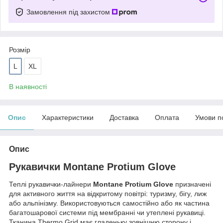
Замовлення під захистом
Розмір
L
XL
В наявності
Опис
Характеристики
Доставка
Оплата
Умови п
Опис
Рукавички Montane Protium Glove
Теплі рукавички-лайнери
Montane Protium Glove
призначені
для активного життя на відкритому повітрі: туризму, бігу, лиж
або альпінізму. Використовуються самостійно або як частина
багатошарової системи під мембранні чи утеплені рукавиці.
Тканина Thermo Grid має гладеньку зовнішню сторону і