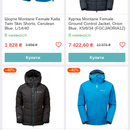
Шорти Montane Female Katla
Куртка Montane Female
Twin Skin Shorts, Cerulean
Ground Control Jacket, Orion
Blue, L/14/40
Blue, XS/8/34 (FGCJAORIA12)
(FKTSKCERN11)
В наявності
В наявності
1 828
7 422,60
₴
₴
3 656 ₴
12 371 ₴
Купити
Купити
–40%
–40%