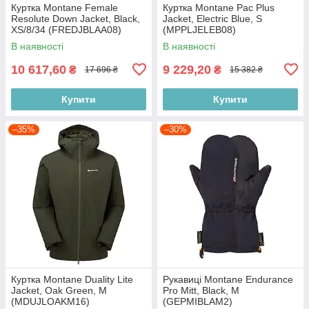
Куртка Montane Female
Куртка Montane Pac Plus
Resolute Down Jacket, Black,
Jacket, Electric Blue, S
XS/8/34 (FREDJBLAA08)
(MPPLJELEB08)
В наявності
В наявності
10 617,60
9 229,20
₴
₴
17 696 ₴
15 382 ₴
Купити
Купити
–35%
–30%
Куртка Montane Duality Lite
Рукавиці Montane Endurance
Jacket, Oak Green, M
Pro Mitt, Black, M
(MDUJLOAKM16)
(GEPMIBLAM2)