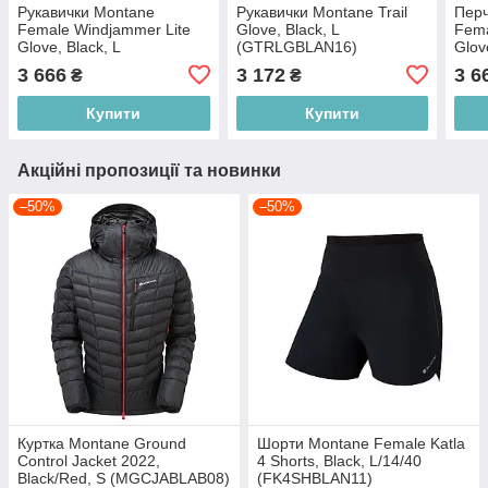
Рукавички Montane
Рукавички Montane Trail
Перч
Female Windjammer Lite
Glove, Black, L
Fema
Glove, Black, L
(GTRLGBLAN16)
Glov
(GFWJGBLAN14)
(GF
3 666
3 172
3 6
₴
₴
Купити
Купити
Акційні пропозиції та новинки
–50%
–50%
Куртка Montane Ground
Шорти Montane Female Katla
Control Jacket 2022,
4 Shorts, Black, L/14/40
Black/Red, S (MGCJABLAB08)
(FK4SHBLAN11)