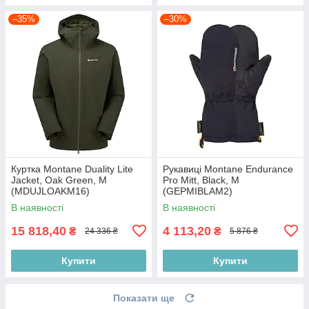
–35%
–30%
Куртка Montane Duality Lite
Рукавиці Montane Endurance
Jacket, Oak Green, M
Pro Mitt, Black, M
(MDUJLOAKM16)
(GEPMIBLAM2)
В наявності
В наявності
15 818,40
4 113,20
₴
₴
24 336 ₴
5 876 ₴
Купити
Купити
Показати ще