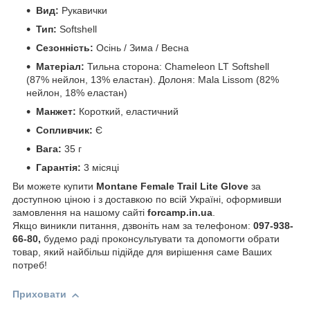
Вид:
Рукавички
Тип:
Softshell
Сезонність:
Осінь / Зима / Весна
Матеріал:
Тильна сторона: Chameleon LT Softshell
(87% нейлон, 13% еластан). Долоня: Mala Lissom (82%
нейлон, 18% еластан)
Манжет:
Короткий, еластичний
Сопливчик:
Є
Вага:
35 г
Гарантія:
3 місяці
Ви можете купити
Montane Female Trail Lite Glove
за
доступною ціною і з доставкою по всій Україні, оформивши
замовлення на нашому сайті
forcamp.in.ua
.
Якщо виникли питання, дзвоніть нам за телефоном:
097-938-
66-80,
будемо раді проконсультувати та допомогти обрати
товар, який найбільш підійде для вирішення саме Ваших
потреб!
Приховати