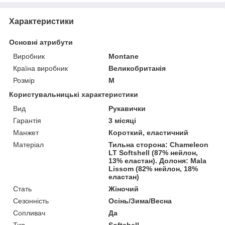
Характеристики
Основні атрибути
Виробник
Montane
Країна виробник
Великобританія
Розмір
M
Користувальницькі характеристики
Вид
Рукавички
Гарантія
3 місяці
Манжет
Короткий, еластичний
Матеріал
Тильна сторона: Chameleon
LT Softshell (87% нейлон,
13% еластан). Долоня: Mala
Lissom (82% нейлон, 18%
еластан)
Стать
Жіночий
Сезонність
Осінь/Зима/Весна
Сопливач
Да
Тип
Softshell