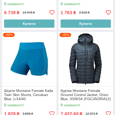
В наявності
В наявності
6 739
1 763
₴
₴
13 478 ₴
3 526 ₴
Купити
Купити
–50%
–40%
Шорти Montane Female Katla
Куртка Montane Female
Twin Skin Shorts, Cerulean
Ground Control Jacket, Orion
Blue, L/14/40
Blue, XS/8/34 (FGCJAORIA12)
(FKTSKCERN11)
В наявності
В наявності
1 828
7 422,60
₴
₴
3 656 ₴
12 371 ₴