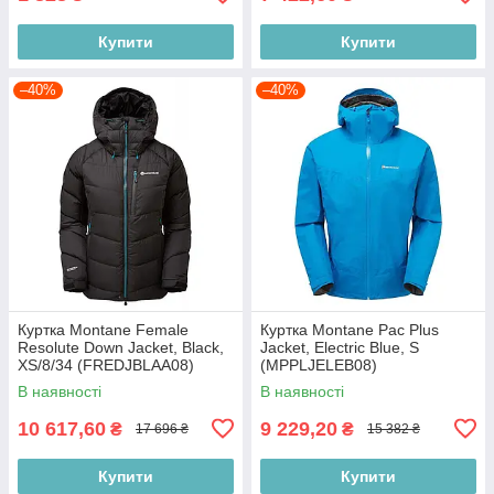
Купити
Купити
–40%
–40%
Куртка Montane Female
Куртка Montane Pac Plus
Resolute Down Jacket, Black,
Jacket, Electric Blue, S
XS/8/34 (FREDJBLAA08)
(MPPLJELEB08)
В наявності
В наявності
10 617,60
9 229,20
₴
₴
17 696 ₴
15 382 ₴
Купити
Купити