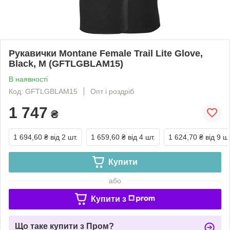
Рукавички Montane Female Trail Lite Glove,
Black, M (GFTLGBLAM15)
В наявності
Код: GFTLGBLAM15
Опт і роздріб
1 747
₴
1 694,60 ₴
від 2 шт.
1 659,60 ₴
від 4 шт.
1 624,70 ₴
від 9 шт
Купити
або
Купити з
Що таке купити з Пром?