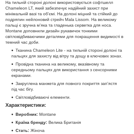
На тильній стороні долоні використовується софтшелл
Chameleon LT, який забезпечує надійний захист при
мінімальній вазі та об'ємі. На долоні міцний та стійкий до
подряпин нейлоновий стрейч Mala Lissom. На великому
пальці є зручна м'яка та гладенька серветка для носа.
Montane доповнили дизайн рукавичок тонкими
світловідбиваючими деталями для покращення видимості в
темний час доби.
Тканина Chameleon Lite - на тильній стороні долоні та
пальцях для захисту від вітру та дощу в ключових зонах.
Провідна тканина на великому, вказівному та
середньому пальцях для використання з сенсорними
екранами.
Закруглена манжета для повного покриття зап'ястя
під час бігу.
Світловідбиваючі елементи.
Характеристики:
Виробник:
Montane
Країна бренду:
Велика Британія
Стать:
Жіноча