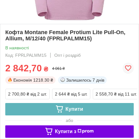
Кофта Montane Female Protium Lite Pull-On,
Allium, M/12/40 (FPRLPALMM15)
В наявності
Код: FPRLPALMM15
Опт і роздріб
2 842,70
₴
4 061 ₴
Економія
1218.30 ₴
Залишилось
7 днів
2 700,80 ₴
від 2 шт.
2 644 ₴
від 5 шт.
2 558,70 ₴
від 11 шт.
Купити
або
Купити з