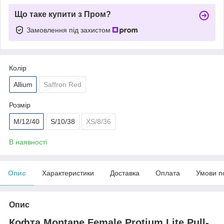
Що таке купити з Пром?
Замовлення під захистом
Колір
Allium
Saffron Red
Розмір
M/12/40
S/10/38
XS/8/36
В наявності
Опис
Характеристики
Доставка
Оплата
Умови п
Опис
Кофта Montane Female Protium Lite Pull-