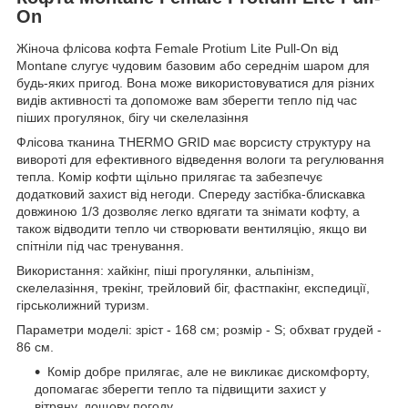
On
Жіноча флісова кофта Female Protium Lite Pull-On від
Montane слугує чудовим базовим або середнім шаром для
будь-яких пригод. Вона може використовуватися для різних
видів активності та допоможе вам зберегти тепло під час
піших прогулянок, бігу чи скелелазіння
Флісова тканина THERMO GRID має ворсисту структуру на
вивороті для ефективного відведення вологи та регулювання
тепла. Комір кофти щільно прилягає та забезпечує
додатковий захист від негоди. Спереду застібка-блискавка
довжиною 1/3 дозволяє легко вдягати та знімати кофту, а
також відводити тепло чи створювати вентиляцію, якщо ви
спітніли під час тренування.
Використання: хайкінг, піші прогулянки, альпінізм,
скелелазіння, трекінг, трейловий біг, фастпакінг, експедиції,
гірськолижний туризм.
Параметри моделі: зріст - 168 см; розмір - S; обхват грудей -
86 см.
Комір добре прилягає, але не викликає дискомфорту,
допомагає зберегти тепло та підвищити захист у
вітряну, дощову погоду.