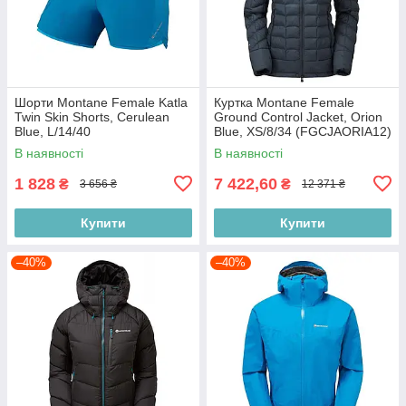
Шорти Montane Female Katla
Куртка Montane Female
Twin Skin Shorts, Cerulean
Ground Control Jacket, Orion
Blue, L/14/40
Blue, XS/8/34 (FGCJAORIA12)
(FKTSKCERN11)
В наявності
В наявності
1 828
7 422,60
₴
₴
3 656 ₴
12 371 ₴
Купити
Купити
–40%
–40%