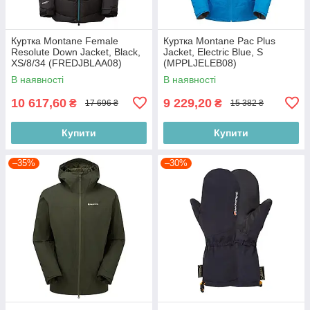
Куртка Montane Female
Куртка Montane Pac Plus
Resolute Down Jacket, Black,
Jacket, Electric Blue, S
XS/8/34 (FREDJBLAA08)
(MPPLJELEB08)
В наявності
В наявності
10 617,60
9 229,20
₴
₴
17 696 ₴
15 382 ₴
Купити
Купити
–35%
–30%