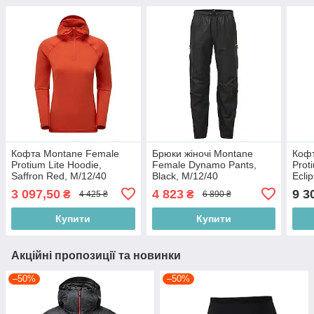
Кофта Montane Female
Брюки жіночі Montane
Коф
Protium Lite Hoodie,
Female Dynamo Pants,
Prot
Saffron Red, M/12/40
Black, M/12/40
Ecli
(FPRLHSAFM15)
(FDYPRBLAM10)
(FP
3 097,50
4 823
9 3
₴
₴
4 425 ₴
6 890 ₴
Купити
Купити
Акційні пропозиції та новинки
–50%
–50%