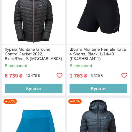
Куртка Montane Ground
Шорти Montane Female Katla
Control Jacket 2022,
4 Shorts, Black, L/14/40
Black/Red, S (MGCJABLAB08)
(FK4SHBLAN11)
В наявності
В наявності
6 739
1 763
₴
₴
13 478 ₴
3 526 ₴
Купити
Купити
–50%
–40%