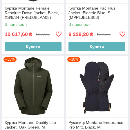
Куртка Montane Female
Куртка Montane Pac Plus
Resolute Down Jacket, Black,
Jacket, Electric Blue, S
XS/8/34 (FREDJBLAA08)
(MPPLJELEB08)
В наявності
В наявності
10 617,60
9 229,20
₴
₴
17 696 ₴
15 382 ₴
Купити
Купити
–35%
–30%
Куртка Montane Duality Lite
Рукавиці Montane Endurance
Jacket, Oak Green, M
Pro Mitt, Black, M