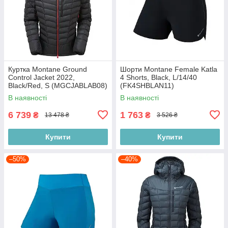
Куртка Montane Ground
Шорти Montane Female Katla
Control Jacket 2022,
4 Shorts, Black, L/14/40
Black/Red, S (MGCJABLAB08)
(FK4SHBLAN11)
В наявності
В наявності
6 739
1 763
₴
₴
13 478 ₴
3 526 ₴
Купити
Купити
–50%
–40%