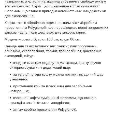
натиранню, а еластична тканина забезпечує свободу рухів у
всіх напрямках. Окрім цього, капюшон кофти сумісний зі
шоломом, що стане в пригоді в альпіністських мандрівках чи
для скелелазіння.
Кофта також оброблена перманентним антимікробним
просоченням Polygiene®, що перешкоджає появі неприємних
запахів навіть після декількох днів використання.
Модель – розмір S, зріст 168 см, груди 86 см.
Підійде для таких активностей: хайкінг, піші прогулянки,
альпінізм, скелелазіння, трекінг, трейловий біг, фастпакінг,
експедиції, скітур.
завдяки пласким подолу та манжетам, кофту зручно
використовувати як додатковий шар;
за теплої погоди кофту можна носити і як єдиний шар
утеплення;
приталений крій та пласкі шви для запобігання
натиранню;
капюшон кофти сумісний зі шоломом, що стане в
пригоді в альпіністських мандрівках;
антимікробне просочення Polygiene®.