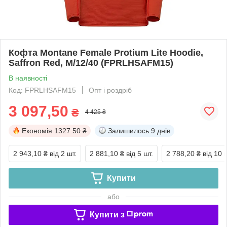
Кофта Montane Female Protium Lite Hoodie,
Saffron Red, M/12/40 (FPRLHSAFM15)
В наявності
Код: FPRLHSAFM15
Опт і роздріб
3 097,50
₴
4 425 ₴
Економія
1327.50 ₴
Залишилось
9 днів
2 943,10 ₴
від 2 шт.
2 881,10 ₴
від 5 шт.
2 788,20 ₴
від 10 
Купити
або
Купити з