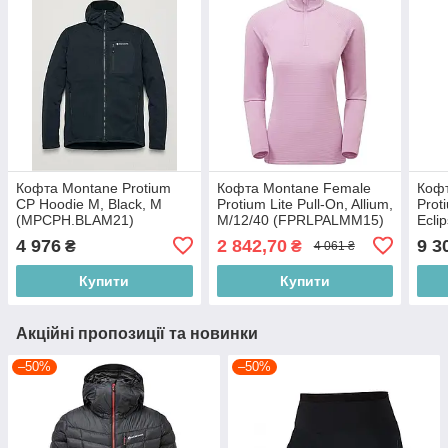
Кофта Montane Protium
Кофта Montane Female
Коф
CP Hoodie M, Black, M
Protium Lite Pull-On, Allium,
Prot
(MPCPH.BLAM21)
M/12/40 (FPRLPALMM15)
Ecli
(FP
4 976
2 842,70
9 3
₴
₴
4 061 ₴
Купити
Купити
Акційні пропозиції та новинки
–50%
–50%