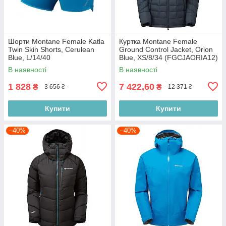
Шорти Montane Female Katla
Куртка Montane Female
Twin Skin Shorts, Cerulean
Ground Control Jacket, Orion
Blue, L/14/40
Blue, XS/8/34 (FGCJAORIA12)
(FKTSKCERN11)
В наявності
В наявності
1 828
7 422,60
₴
₴
3 656 ₴
12 371 ₴
Купити
Купити
–40%
–40%