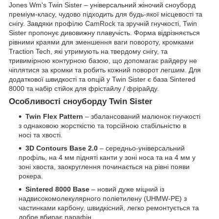
Jones Wm's Twin Sister – універсальний жіночий сноуборд
преміум-класу, чудово підходить для будь-якої місцевості та
снігу. Завдяки профілю CamRock та зручній гнучкості, Twin
Sister пропонує дивовижну плавучість. Форма відрізняється
рівними краями для зменшення ваги повороту, кромками
Traction Tech, які утримують на твердому снігу, та
тривимірною контурною базою, що допомагає райдеру не
чіплятися за кромки та робить кожний поворот легшим. Для
додаткової швидкості та опцій у Twin Sister є база Sintered
8000 та набір стійок для фрістайлу / фрірайду.
Особливості сноуборду Twin Sister
Twin Flex Pattern
– збалансований малюнок гнучкості
з однаковою жорсткістю та торсійною стабільністю в
носі та хвості.
3D Contours Base 2.0
– середньо-універсальний
профіль, на 4 мм підняті канти у зоні носа та на 4 мм у
зоні хвоста, заокруглення починається на рівні появи
рокера.
Sintered 8000 Base
– новий дуже міцний із
надвисокомолекулярного поліетилену (UHMW-PE) з
частинками карбону, швидкісний, легко ремонтується та
добре вбирає парафін.