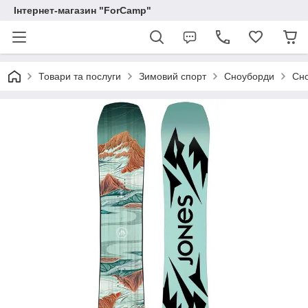
Інтернет-магазин "ForCamp"
Товари та послуги
Зимовий спорт
Сноуборди
Сно