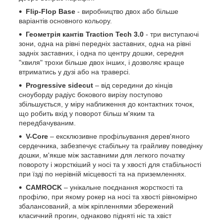
Flip-Flop Base
- виробництво двох або більше
варіантів основного кольору.
Геометрія кантів Traction Tech 3.0
- три виступаючі
зони, одна на рівні передніх заставних, одна на рівні
задніх заставних, і одна по центру дошки, середня
"хвиля" трохи більше двох інших, і дозволяє краще
втриматись у дузі або на траверсі.
Progressive sidecut
– від середини до кінців
сноуборду радіус бокового вирізу поступово
збільшується, у міру наближення до контактних точок,
що робить вхід у поворот більш м'яким та
передбачуваним.
V-Core
– ексклюзивне профільування дерев'яного
сердечника, забезпечує стабільну та грайливу поведінку
дошки, м'якше між заставними для легкого початку
повороту і жорсткіший у носі та у хвості для стабільності
при їзді по нерівній місцевості та на приземленнях.
CAMROCK
– унікальне поєднання жорсткості та
профілю, при якому рокер на носі та хвості рівномірно
збалансований, а між кріпленнями збережений
класичний прогин, однаково підняті ніс та хвіст