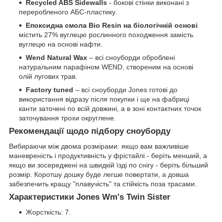
Recycled ABS Sidewalls
- бокові стінки виконані з
переробленого АБС-пластику.
Епоксидна смола Bio Resin на біологічній основі
містить 27% вуглецю рослинного походження замість
вуглецю на основі нафти.
Wend Natural Wax
– всі сноуборди оброблені
натуральним парафіном WEND, створеним на основі
олій лугових трав.
Factory tuned
– всі сноуборди Jones готові до
використання відразу після покупки і ще на фабриці
канти заточені по всій довжині, а в зоні контактних точок
заточування трохи округлене.
Рекомендації щодо підбору сноуборду
Вибираючи між двома розмірами: якщо вам важливіше
маневреність і продуктивність у фрістайлі - беріть менший, а
якщо ви зосереджені на швидкій їзді по снігу - беріть більший
розмір. Коротшу дошку буде легше повертати, а довша
забезпечить кращу "плавучість" та стійкість поза трасами.
Характеристики Jones Wm's Twin Sister
Жорсткість: 7.