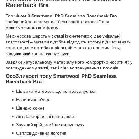
Racerback Bra
Топ жіночий
Smartwool PhD Seamless Racerback Bra
зроблений за допомогою безшовної технології для
максимального комфорту.
Мериносова шерсть у складі із синтетикою дає унікальні
властивості – матеріал добре відводить вологу під час занять
спортом, має антибактеріальний ефект та еластичність,
завдяки якій топ не сковує рухи.
Завдяки натуральному матеріалу його комфортно носити як у
повсякденному житті, так і під час тренувань та походів.
Особливості топу Smartwool PhD Seamless
Racerback Bra:
Щільний матеріал, що не просвічується
Еластична в'язка
Швидко сохне
Антибактеріальні властивості
Зручний крій, який не сковує руху
Світловідбивний логотип