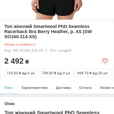
Топ жіночий Smartwool PhD Seamless
Racerback Bra Berry Heather, р. XS (SW
SO160.314-XS)
Немає в наявності
Код: SW SO160.314-XS
Опт і роздріб
2 492
₴
724,60 ₴
від 4 шт.
709,60 ₴
від 9 шт.
694,70 ₴
від 20 шт.
Опис
Характеристики
Доставка
Оплата
Умови п
Опис
Топ жіночий Smartwool PhD Seamless