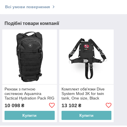
Всі умови повернення
Подібні товари компанії
Рюкзак з питною
Комплект обв'язки Dive
системою Aquamira
System Mod 3K for twin
Tactical Hydration Pack RIG
tank, One size, Black
7000, One size, Black
(G4360)
10 098
13 102
₴
₴
(AQM 85410)
Купити
Купити