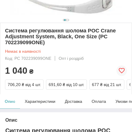
Система регулювання шолома POC Crane
Adjustment System, Black, One Size (PC
702239099ONE)
Немає в наявності
Код: PC 702239099ONE
Опт і роздріб
1 040
₴
706,20 ₴
від 4 шт.
691,60 ₴
від 10 шт.
677 ₴
від 21 шт.
6
Опис
Характеристики
Доставка
Оплата
Умови п
Опис
Система регулювання шолома POC