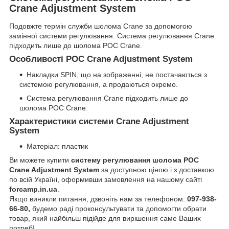
Crane Adjustment System
Подовжте термін служби шолома Crane за допомогою
замінної системи регулювання. Система регулювання Crane
підходить лише до шолома POC Crane.
Особливості POC Crane Adjustment System
Накладки SPIN, що на зображенні, не постачаються з
системою регулювання, а продаються окремо.
Система регулювання Crane підходить лише до
шолома POC Crane.
Характеристики системи Crane Adjustment
System
Матеріал: пластик
Ви можете купити
систему регулювання шолома POC
Crane Adjustment System
за доступною ціною і з доставкою
по всій Україні, оформивши замовлення на нашому сайті
forcamp.in.ua
.
Якщо виникли питання, дзвоніть нам за телефоном:
097-938-
66-80,
будемо раді проконсультувати та допомогти обрати
товар, який найбільш підійде для вирішення саме Ваших
потреб!