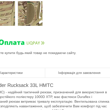
ете купити будь-який товар не покидаючи сайту.
Характеристики
Інформація для замовлення
ader Rucksack 33L HMTC
C) - надійний тактичний рюкзак, призначений для використання в
остійкого поліестеру 1000D XTP, має фастекси Duraflex і
даний рюкзак витримає тривалу експлуатацію. Вентильована спинка 
озподіляють навантаження, щоб забезпечити Вам комфорт під час