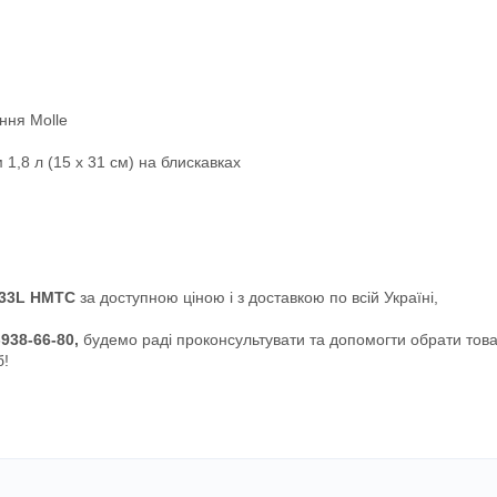
ння Molle
 1,8 л (15 х 31 см) на блискавках
 33L HMTC
за доступною ціною і з доставкою по всій Україні,
.
-938-66-80,
будемо раді проконсультувати та допомогти обрати това
б!