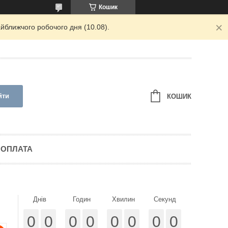
Кошик
йближчого робочого дня (10.08).
йти
КОШИК
 ОПЛАТА
Днів
Годин
Хвилин
Секунд
0
0
0
0
0
0
0
0