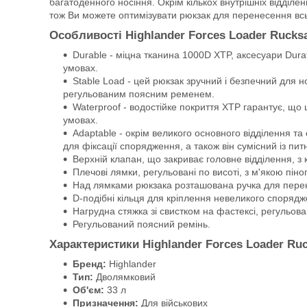
багатоденного носіння. Окрім кількох внутрішніх відділ
тож Ви можете оптимізувати рюкзак для перенесення всь
Особливості Highlander Forces Loader Rucks
Durable - міцна тканина 1000D XTP, аксесуари Duraf
умовах.
Stable Load - цей рюкзак зручний і безпечний для 
регульованим поясним ременем.
Waterproof - водостійке покриття XTP гарантує, що
умовах.
Adaptable - окрім великого основного відділення т
для фіксації спорядження, а також він сумісний із пи
Верхній клапан, що закриває головне відділення, з
Плечові лямки, регульовані по висоті, з м'якою пі
Над лямками рюкзака розташована ручка для перен
D-подібні кільця для кріплення невеликого спорядж
Нагрудна стяжка зі свистком на фастексі, регульова
Регульований поясний ремінь.
Характеристики Highlander Forces Loader Ru
Бренд:
Highlander
Тип:
Дволямковий
Об'єм:
33 л
Призначення:
Для військових