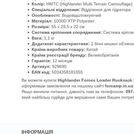
Колір:
HMTC (Highlander Multi-Terrain Camouflage)
Спеціальні відділення:
Відділення для гідратора
Особливості:
Водовідштовхуючий
Матеріал:
1000D XTP Polyester
Розміри:
55 x 29,5 x 22 см
Система кріплення спорядження:
Система кріпле
Вага:
1,1 кг
Додаткові характеристики:
2 бічні кишені об'ємом
Країна-виробник товару:
Китай
Країна реєстрації бренду:
Великобританія
Гарантія:
12 місяців
Артикул:
929690
EAN код:
5034358181055
Ви можете купити
Highlander Forces Loader Rucksack
оформивши замовлення на нашому сайті
forcamp.in.ua
Якщо виникли питання, дзвоніть нам за телефоном:
097
який найбільш підійде для вирішення саме Ваших потре
ІНФОРМАЦІЯ