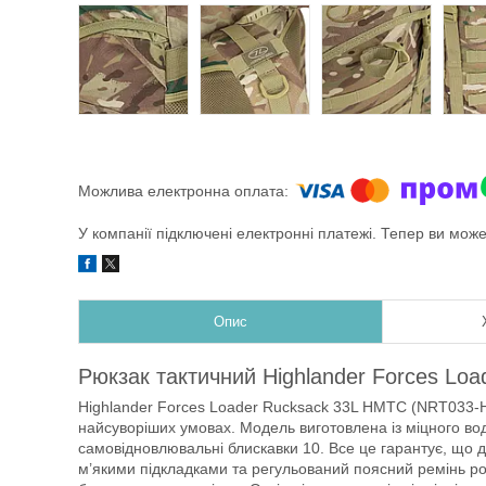
У компанії підключені електронні платежі. Тепер ви мож
Опис
Рюкзак тактичний Highlander Forces Lo
Highlander Forces Loader Rucksack 33L HMTC (NRT033-H
найсуворіших умовах. Модель виготовлена із міцного вод
самовідновлювальні блискавки 10. Все це гарантує, що 
м’якими підкладками та регульований поясний ремінь р