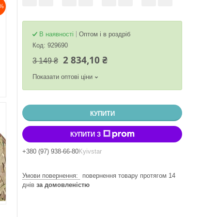
%
В наявності
Оптом і в роздріб
Код:
929690
2 834,10 ₴
3 149 ₴
Показати оптові ціни
КУПИТИ
КУПИТИ З
+380 (97) 938-66-80
Kyivstar
повернення товару протягом 14
днів
за домовленістю