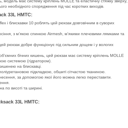
ень, модель має систему кріплень MOLLE та еластичну стяжку зверху,
ого необхідного спорядження під час коротких виходів.
ack 33L HMTC:
lex і блискавки 10 роблять цей рюкзак довговічним в суворих
носіння, з м’якою спинкою Airmesh, м'якими плечовими лямками та
 цей рюкзак добре функціонує під сильним дощем і у вологих
а об'ємних бічних кишень, цей рюкзак має систему кріплень MOLLE
тною системою (гідратором).
 кишенею на блискавці.
нополіуретановою підкладкою, обшиті сітчастою тканиною.
есення, за допомогою якої його можна легко переставити.
ення.
на по висоті та ширині.
cksack 33L HMTC: