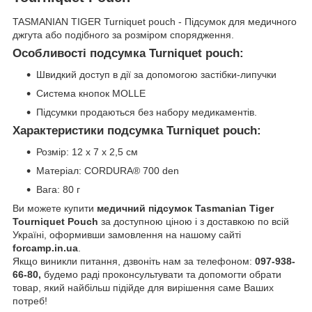
TASMANIAN TIGER Turniquet pouch - Підсумок для медичного
джгута або подібного за розміром спорядження.
Особливості подсумка Turniquet pouch:
Швидкий доступ в дії за допомогою застібки-липучки
Система кнопок MOLLE
Підсумки продаються без набору медикаментів.
Характеристики подсумка Turniquet pouch:
Розмір: 12 х 7 х 2,5 см
Матеріал: CORDURA® 700 den
Вага: 80 г
Ви можете купити
медичний підсумок Tasmanian Tiger
Tourniquet Pouch
за доступною ціною і з доставкою по всій
Україні, оформивши замовлення на нашому сайті
forcamp.in.ua
.
Якщо виникли питання, дзвоніть нам за телефоном:
097-938-
66-80,
будемо раді проконсультувати та допомогти обрати
товар, який найбільш підійде для вирішення саме Ваших
потреб!