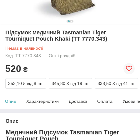
Підсумок медичний Tasmanian Tiger
Tourniquet Pouch Khaki (TT 7770.343)
Немає в наявності
Код: TT 7770.343
Опт і роздріб
520
₴
353,10 ₴
від 8 шт.
345,80 ₴
від 19 шт.
338,50 ₴
від 41 шт.
Опис
Характеристики
Доставка
Оплата
Умови п
Опис
Медичний Підсумок Tasmanian Tiger
Tourniquet Pouch