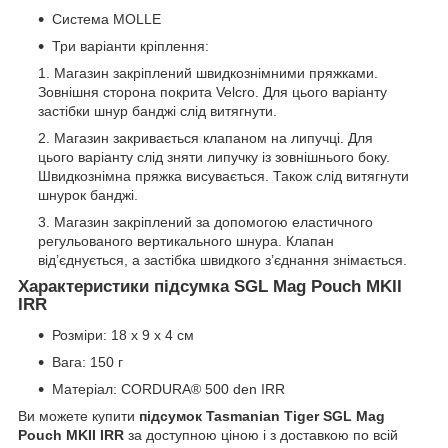
Система MOLLE
Три варіанти кріплення:
Магазин закріплений швидкознімними пряжками.
Зовнішня сторона покрита Velcro. Для цього варіанту
застібки шнур банджі слід витягнути.
Магазин закривається клапаном на липучці. Для
цього варіанту слід зняти липучку із зовнішнього боку.
Швидкознімна пряжка висувається. Також слід витягнути
шнурок банджі.
Магазин закріплений за допомогою еластичного
регульованого вертикального шнура. Клапан
від’єднується, а застібка швидкого з’єднання знімається.
Характеристики підсумка SGL Mag Pouch MKII
IRR
Розміри: 18 х 9 х 4 см
Вага: 150 г
Матеріал: CORDURA® 500 den IRR
Ви можете купити
підсумок Tasmanian Tiger SGL Mag
Pouch MKII IRR
за доступною ціною і з доставкою по всій