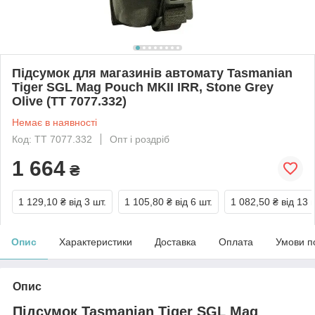
Підсумок для магазинів автомату Tasmanian
Tiger SGL Mag Pouch MKII IRR, Stone Grey
Olive (TT 7077.332)
Немає в наявності
Код: TT 7077.332
Опт і роздріб
1 664
₴
1 129,10 ₴
від 3 шт.
1 105,80 ₴
від 6 шт.
1 082,50 ₴
від 13 
Опис
Характеристики
Доставка
Оплата
Умови п
Опис
Підсумок Tasmanian Tiger SGL Mag