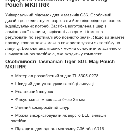
Pouch MKII IRR
Універсальний підсумок для магазинів G36. Особливий
дизайн дозволяє гнучко варіювати його відповідно до ваших
індивідуальних потреб. Застібка виготовлена з шарів
ламінованої тканини, вирізаної лазером, і її можна
регулювати по вертикалі або повністю зняти. Якщо ви знімете
пряжку, клапан також можна використовувати як застібку на
липучці. Без клапана мішечок можна оснастити еластичною
швидкознімною застібкою, яка входить у комплект.
Особливості Tasmanian Tiger SGL Mag Pouch
MKII IRR
Матеріал розроблений згідно TL 8305-0278
Швидкий доступ завдяки застібці-липучці
Еластичний шнурок
Фіксується знімною застібкою 25 мм
Знімний компресійний шнур
Можна використовувати як версію BEL, знявши
застібки
Підходить для одного магазину G36 або AR15