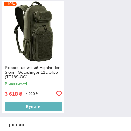
–10%
Рюкзак тактичний Highlander
Stoirm Gearslinger 12L Olive
(TT189-OG)
В наявності
3 618
₴
4 020 ₴
Купити
Про нас