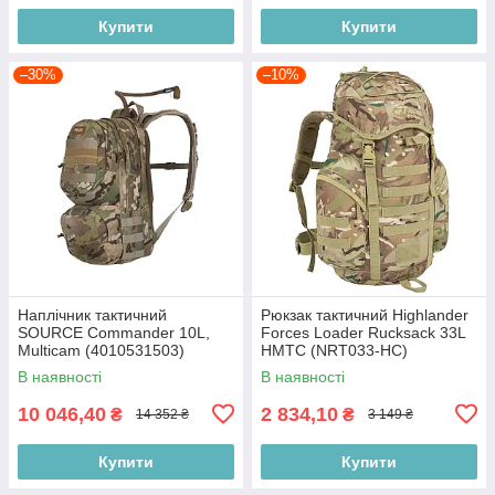
Купити
Купити
–30%
–10%
Наплічник тактичний
Рюкзак тактичний Highlander
SOURCE Commander 10L,
Forces Loader Rucksack 33L
Multicam (4010531503)
HMTC (NRT033-HC)
В наявності
В наявності
10 046,40
2 834,10
₴
₴
14 352 ₴
3 149 ₴
Купити
Купити