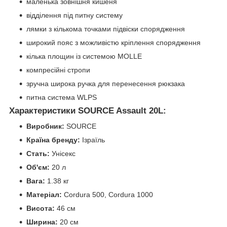
маленька зовнішня кишеня
відділення під питну систему
лямки з кількома точками підвіски спорядження
широкий пояс з можливістю кріплення спорядження
кілька площин із системою MOLLE
компресійні стропи
зручна широка ручка для перенесення рюкзака
питна система WLPS
Характеристики SOURCE Assault 20L:
Виробник:
SOURCE
Країна бренду:
Ізраїль
Стать:
Унісекс
Об'єм:
20 л
Вага:
1.38 кг
Матеріал:
Cordura 500, Cordura 1000
Висота:
46 см
Ширина:
20 см