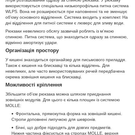
літри розташований одразу за спиною рюкзака. У рюкзаку
використовується спеціальна низькопрофільна питна система
WLPS. Вона не розширюється при наповненні та не зменшує
об'єму основного відділення. Система входить у комплект. На
дні відділення для питної системи є люверс для зливу води.
Рюкзаки невеликого обсягу зазвичай роблять із м'якою
спинкою. Питна система, що знаходиться одразу за спинкою,
відмінно амортизує удари.
Організація простору
У кишені знаходиться органайзер для письмового приладдя.
Також є кишеня на блискавці та кілька відділень. Для
невеликих, але часто використовуваних речей передбачена
окрема зовнішня кишеня на блискавці.
Можливості кріплення
Збільшити об'єм рюкзака можна шляхом приєднання
зовнішніх модулів. Для цього є кілька площин із системою
MOLLE:
Фронтальна, прямокутна форма на зовнішній кишені.
Стропи доповнені липучкою для шевронів.
Бічні, що добре підходять для довгих предметів.
Нижня частина фіксується на стропах MOLLE, верхня