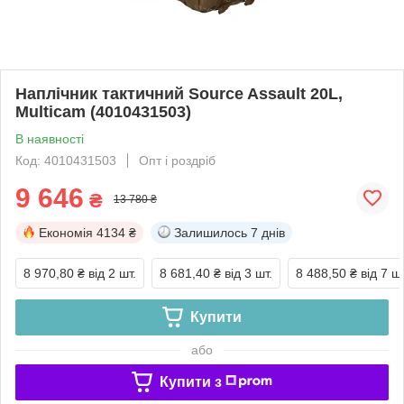
Наплічник тактичний Source Assault 20L,
Multicam (4010431503)
В наявності
Код: 4010431503
Опт і роздріб
9 646
₴
13 780 ₴
Економія
4134 ₴
Залишилось
7 днів
8 970,80 ₴
від 2 шт.
8 681,40 ₴
від 3 шт.
8 488,50 ₴
від 7 шт
Купити
або
Купити з