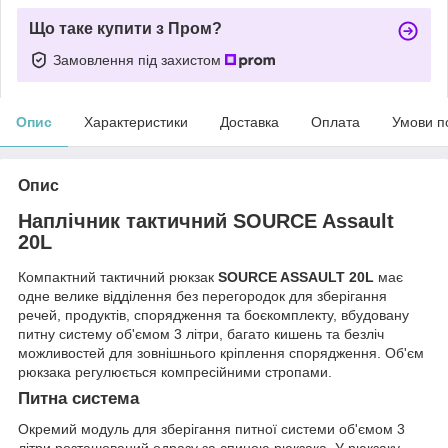
Що таке купити з Пром?
Замовлення під захистом
Опис
Характеристики
Доставка
Оплата
Умови п
Опис
Наплічник тактичний SOURCE Assault
20L
Компактний тактичний рюкзак
SOURCE ASSAULT 20L
має
одне велике відділення без перегородок для зберігання
речей, продуктів, спорядження та боєкомплекту, вбудовану
питну систему об'ємом 3 літри, багато кишень та безліч
можливостей для зовнішнього кріплення спорядження. Об'єм
рюкзака регулюється компресійними стропами.
Питна система
Окремий модуль для зберігання питної системи об'ємом 3