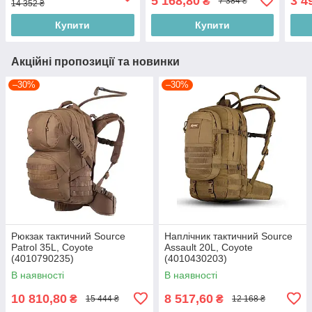
5 168,80
3 4
₴
7 384 ₴
14 352 ₴
Купити
Купити
Акційні пропозиції та новинки
–30%
–30%
Рюкзак тактичний Source
Наплічник тактичний Source
Patrol 35L, Coyote
Assault 20L, Coyote
(4010790235)
(4010430203)
В наявності
В наявності
10 810,80
8 517,60
₴
₴
15 444 ₴
12 168 ₴