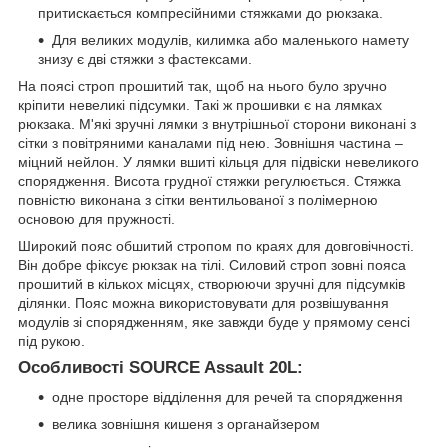
притискається компресійними стяжками до рюкзака.
Для великих модулів, килимка або маленького намету
знизу є дві стяжки з фастексами.
На поясі строп прошитий так, щоб на нього було зручно
кріпити невеликі підсумки. Такі ж прошивки є на лямках
рюкзака. М'які зручні лямки з внутрішньої сторони виконані з
сітки з повітряними каналами під нею. Зовнішня частина –
міцний нейлон. У лямки вшиті кільця для підвіски невеликого
спорядження. Висота грудної стяжки регулюється. Стяжка
повністю виконана з сітки вентильованої з полімерною
основою для пружності.
Широкий пояс обшитий стропом по краях для довговічності.
Він добре фіксує рюкзак на тілі. Силовий строп зовні пояса
прошитий в кількох місцях, створюючи зручні для підсумків
ділянки. Пояс можна використовувати для розвішування
модулів зі спорядженням, яке завжди буде у прямому сенсі
під рукою.
Особливості SOURCE Assault 20L:
одне просторе відділення для речей та спорядження
велика зовнішня кишеня з органайзером