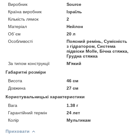
Виробник
Source
Країна виробник
Ізраїль
Кількість лямок
2
Матеріал
Нейлон
Об`єм
20 л
Особливості
Поясний ремінь, Сумісність
з гідратором, Система
підвіски Molle, Бічна стяжка,
Грудна стяжка
За типом конструкції
М'який
Габаритні розміри
Висота
46 см
Довжина
27 см
Користувальницькі характеристики
Вага
1.38 г
Гарантійний термін
24 лет
Колір
Мультикам
Приховати