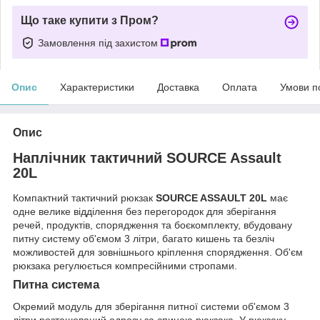
Що таке купити з Пром?
Замовлення під захистом
Опис
Характеристики
Доставка
Оплата
Умови п
Опис
Наплічник тактичний SOURCE Assault
20L
Компактний тактичний рюкзак
SOURCE ASSAULT 20L
має
одне велике відділення без перегородок для зберігання
речей, продуктів, спорядження та боєкомплекту, вбудовану
питну систему об'ємом 3 літри, багато кишень та безліч
можливостей для зовнішнього кріплення спорядження. Об'єм
рюкзака регулюється компресійними стропами.
Питна система
Окремий модуль для зберігання питної системи об'ємом 3