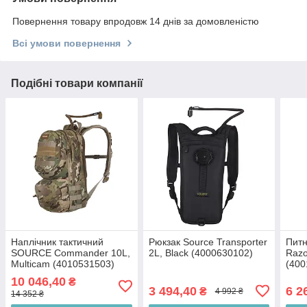
Повернення товару впродовж 14 днів за домовленістю
Всі умови повернення
Подібні товари компанії
Наплічник тактичний
Рюкзак Source Transporter
Пит
SOURCE Commander 10L,
2L, Black (4000630102)
Razo
Multicam (4010531503)
(400
10 046,40
₴
3 494,40
6 2
₴
4 992 ₴
14 352 ₴