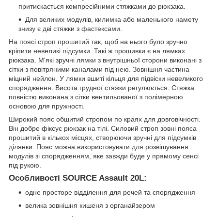
притискається компресійними стяжками до рюкзака.
Для великих модулів, килимка або маленького намету
знизу є дві стяжки з фастексами.
На поясі строп прошитий так, щоб на нього було зручно
кріпити невеликі підсумки. Такі ж прошивки є на лямках
рюкзака. М'які зручні лямки з внутрішньої сторони виконані з
сітки з повітряними каналами під нею. Зовнішня частина –
міцний нейлон. У лямки вшиті кільця для підвіски невеликого
спорядження. Висота грудної стяжки регулюється. Стяжка
повністю виконана з сітки вентильованої з полімерною
основою для пружності.
Широкий пояс обшитий стропом по краях для довговічності.
Він добре фіксує рюкзак на тілі. Силовий строп зовні пояса
прошитий в кількох місцях, створюючи зручні для підсумків
ділянки. Пояс можна використовувати для розвішування
модулів зі спорядженням, яке завжди буде у прямому сенсі
під рукою.
Особливості SOURCE Assault 20L:
одне просторе відділення для речей та спорядження
велика зовнішня кишеня з органайзером