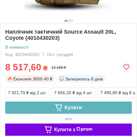
Наплічник тактичний Source Assault 20L,
Coyote (4010430203)
В наявності
Код: 4010430203
Опт і роздріб
8 517,60
₴
12 168 ₴
Економія
3650.40 ₴
Залишилось
8 днів
7 921,70 ₴
від 2 шт.
7 666,20 ₴
від 4 шт.
7 495,80 ₴
від 8 шт
Купити
або
Купити з