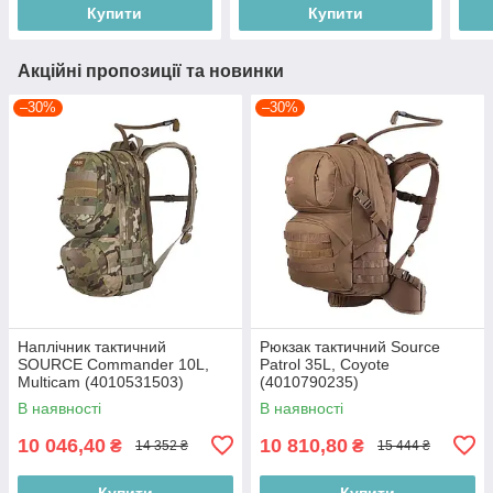
Купити
Купити
Акційні пропозиції та новинки
–30%
–30%
Наплічник тактичний
Рюкзак тактичний Source
SOURCE Commander 10L,
Patrol 35L, Coyote
Multicam (4010531503)
(4010790235)
В наявності
В наявності
10 046,40
10 810,80
₴
₴
14 352 ₴
15 444 ₴
Купити
Купити