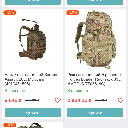
–30%
–10%
Наплічник тактичний Source
Рюкзак тактичний Highlander
Assault 20L, Multicam
Forces Loader Rucksack 33L
(4010431503)
HMTC (NRT033-HC)
В наявності
В наявності
9 646
2 834,10
₴
₴
13 780 ₴
3 149 ₴
Купити
Купити
–10%