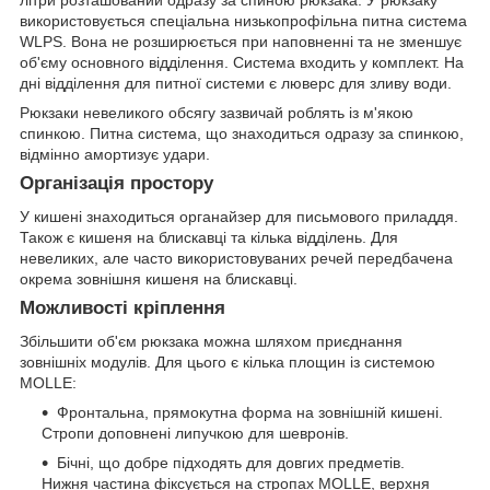
літри розташований одразу за спиною рюкзака. У рюкзаку
використовується спеціальна низькопрофільна питна система
WLPS. Вона не розширюється при наповненні та не зменшує
об'єму основного відділення. Система входить у комплект. На
дні відділення для питної системи є люверс для зливу води.
Рюкзаки невеликого обсягу зазвичай роблять із м'якою
спинкою. Питна система, що знаходиться одразу за спинкою,
відмінно амортизує удари.
Організація простору
У кишені знаходиться органайзер для письмового приладдя.
Також є кишеня на блискавці та кілька відділень. Для
невеликих, але часто використовуваних речей передбачена
окрема зовнішня кишеня на блискавці.
Можливості кріплення
Збільшити об'єм рюкзака можна шляхом приєднання
зовнішніх модулів. Для цього є кілька площин із системою
MOLLE:
Фронтальна, прямокутна форма на зовнішній кишені.
Стропи доповнені липучкою для шевронів.
Бічні, що добре підходять для довгих предметів.
Нижня частина фіксується на стропах MOLLE, верхня