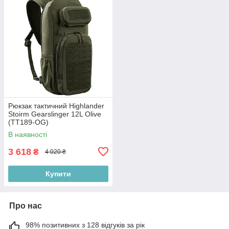
Рюкзак тактичний Highlander
Stoirm Gearslinger 12L Olive
(TT189-OG)
В наявності
3 618
₴
4 020 ₴
Купити
Про нас
98% позитивних з 128 відгуків за рік