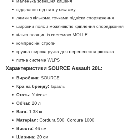
маленька зовнішня кишеня
відділення під питну систему
лямки з кількома точками підвіски спорядження
широкий пояс з можливістю кріплення спорядження
кілька площин із системою MOLLE
компресійні стропи
зручна широка ручка для перенесення рюкзака
питна система WLPS
Характеристики SOURCE Assault 20L:
Виробник:
SOURCE
Країна бренду:
Ізраїль
Стать:
Унісекс
Об'єм:
20 л
Вага:
1.38 кг
Матеріал:
Cordura 500, Cordura 1000
Висота:
46 см
Ширина:
20 см