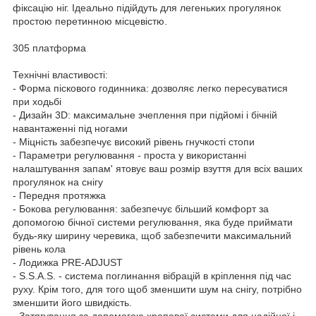
фіксацію ніг. Ідеально підійдуть для легеньких прогулянок
простою перетинною місцевістю.
305 платформа
Технічні властивості:
- Форма піскового годинника: дозволяє легко пересуватися
при ходьбі
- Дизайн 3D: максимальне зчеплення при підйомі і бічній
навантаженні під ногами
- Міцність забезпечує високий рівень гнучкості стопи
- Параметри регулювання - проста у використанні
налаштування запам' ятовує ваш розмір взуття для всіх ваших
прогулянок на снігу
- Передня протяжка
- Бокова регулювання: забезпечує більший комфорт за
допомогою бічної системи регулювання, яка буде приймати
будь-яку ширину черевика, щоб забезпечити максимальний
рівень кола
- Лодижка PRE-ADJUST
- S.S.A.S. - система поглинання вібрацій в кріплення під час
руху. Крім того, для того щоб зменшити шум на снігу, потрібно
зменшити його швидкість.
- Затягування за допомогою хропової системи для надійної і