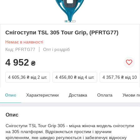
Снігоступи TSL 305 Tour Grip, (PFRTG77)
Немає в наявності
Код: PFRTG77
Опт і роздріб
4 952
₴
4 605,36 ₴
від 2 шт.
4 456,80 ₴
від 4 шт.
4 357,76 ₴
від 10 
Опис
Характеристики
Доставка
Оплата
Умови п
Опис
Снігоступи TSL Tour Grip 305 - міцна жіноча модель снігоступи
на 305 платформі. Відрізняється простим і зручним
кріпленням, яке швидко регулюється і забезпечує відносну