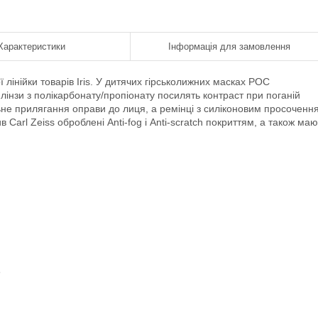
Характеристики
Інформація для замовлення
ї лінійки товарів Iris. У дитячих гірськолижних масках POC
і лінзи з полікарбонату/пропіонату посилять контраст при поганій
не прилягання оправи до лиця, а ремінці з силіконовим просоченн
Carl Zeiss оброблені Anti-fog і Anti-scratch покриттям, а також маю
6