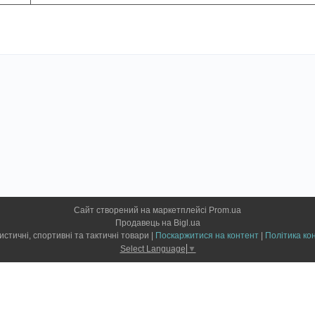
Сайт створений на маркетплейсі
Prom.ua
Продавець на Bigl.ua
ForCamp - туристичні, спортивні та тактичні товари |
Поскаржитися на контент
|
Політика ко
Select Language
▼