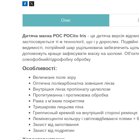
Опис
Дитяча маска POC POCito Iris
- це дитяча версія відомо
застосовуються ті ж технології, що і у дорослих. Подвійн
видимості, потрійний шар ущільнювача забезпечить щіль
допоможуть краще зафіксувати маску на шоломі. Об'єктив 
олеофобний/гідрофобну обробку
Особливості:
Величезне поле зору
Оптична полікарбонатна зовнішня лінза
Внутрішня лінза пропіонату целюлози
Протитуманна і протиковзка обробка
Рама з м'яким покриттям
Тришарова лицьова піна
Грипписный кремній на внутрішній стороні ремінця
Люмінесцентні кольору і світловідбиваючі плями + 
Захист від запотівання
Захист від подряпин