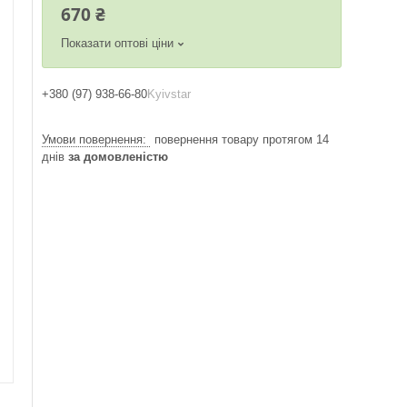
670 ₴
Показати оптові ціни
+380 (97) 938-66-80
Kyivstar
повернення товару протягом 14
днів
за домовленістю