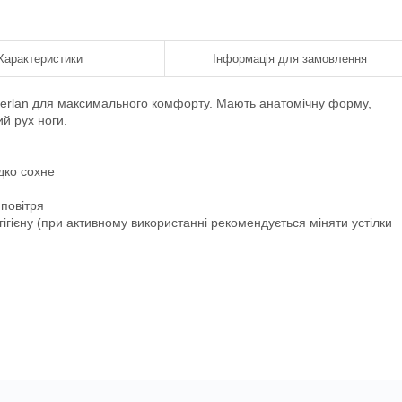
Характеристики
Інформація для замовлення
mberlan для максимального комфорту. Мають анатомічну форму,
й рух ноги.
дко сохне
 повітря
гігієну (при активному використанні рекомендується міняти устілки