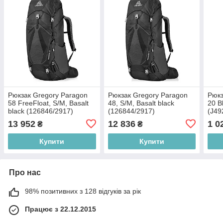
Рюкзак Gregory Paragon
Рюкзак Gregory Paragon
Рюкз
58 FreeFloat, S/M, Basalt
48, S/M, Basalt black
20 B
black (126846/2917)
(126844/2917)
(J49
13 952
12 836
1 0
₴
₴
Купити
Купити
Про нас
98% позитивних з 128 відгуків за рік
Працює з 22.12.2015