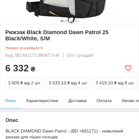
Рюкзак Black Diamond Dawn Patrol 25
Black/White, S/M
Немає в наявності
Код: BD 681171.BKWT.S-M
Опт і роздріб
6 332
₴
3 609 ₴
від 2 шт.
3 533,10 ₴
від 4 шт.
3 419,10 ₴
від 8 шт.
Опис
Характеристики
Доставка
Оплата
Умови п
Опис
BLACK DIAMOND Dawn Patrol - (BD +681171) - невеликий
рюкзак для піших походів.