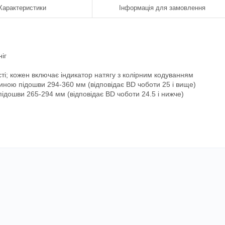
Характеристики
Інформація для замовлення
іг
ті; кожен включає індикатор натягу з колірним кодуванням
жиною підошви 294-360 мм (відповідає BD чоботи 25 і вище)
підошви 265-294 мм (відповідає BD чоботи 24.5 і нижче)