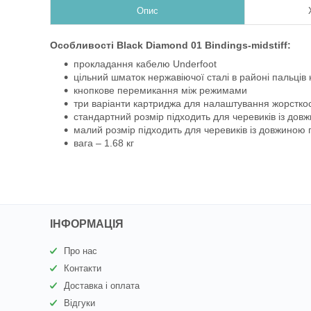
Опис
Особливості Black Diamond 01 Bindings-midstiff:
прокладання кабелю Underfoot
цільний шматок нержавіючої сталі в районі пальців н
кнопкове перемикання між режимами
три варіанти картриджа для налаштування жорсткос
стандартний розмір підходить для черевиків із дов
малий розмір підходить для черевиків із довжиною 
вага – 1.68 кг
ІНФОРМАЦІЯ
Про нас
Контакти
Доставка і оплата
Відгуки